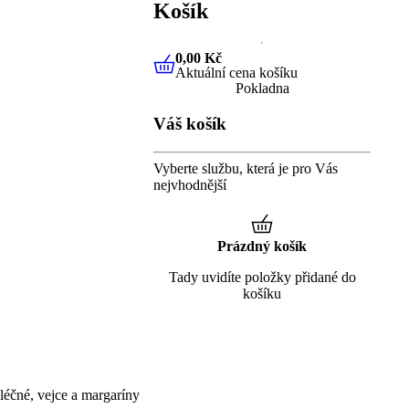
Košík
0,00 Kč
Aktuální cena košíku
0,00 Kč
Aktuální cena košíku
Pokladna
Váš košík
Vyberte službu, která je pro Vás
nejvhodnější
Prázdný košík
Tady uvidíte položky přidané do
košíku
éčné, vejce a margaríny