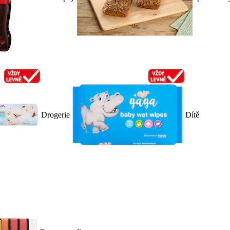
Drogerie
Dítě