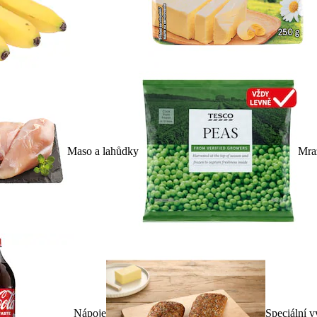
Maso a lahůdky
Mra
Nápoje
Speciální v