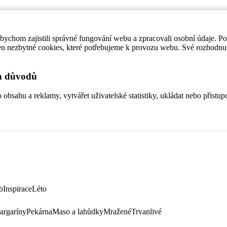
ychom zajistili správné fungování webu a zpracovali osobní údaje. P
en nezbytné cookies, které potřebujeme k provozu webu. Své rozhodnu
ch důvodů
bsahu a reklamy, vytvářet uživatelské statistiky, ukládat nebo přistup
b
Inspirace
Léto
argaríny
Pekárna
Maso a lahůdky
Mražené
Trvanlivé