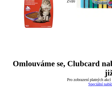
Zvíře
Omlouváme se, Clubcard nabíd
ji
Pro zobrazení platných akcí 
Speciální nabí