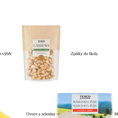
p výběr
Zpátky do školy
Ovoce a zelenina
Ml