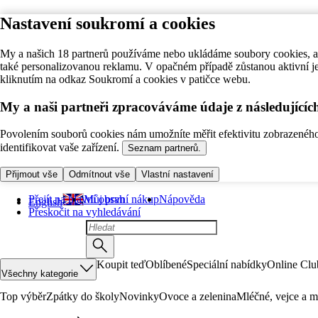
Nastavení soukromí a cookies
My a našich 18 partnerů používáme nebo ukládáme soubory cookies, ab
také personalizovanou reklamu. V opačném případě zůstanou aktivní j
kliknutím na odkaz Soukromí a cookies v patičce webu.
My a naši partneři zpracováváme údaje z následující
Povolením souborů cookies nám umožníte měřit efektivitu zobrazeného o
identifikovat vaše zařízení.
Seznam partnerů.
Přijmout vše
Odmítnout vše
Vlastní nastavení
Přejít na hlavní obsah
Můj první nákup
Nápověda
English
Přeskočit na vyhledávání
Koupit teď
Oblíbené
Speciální nabídky
Online Clu
Všechny kategorie
Top výběr
Zpátky do školy
Novinky
Ovoce a zelenina
Mléčné, vejce a m