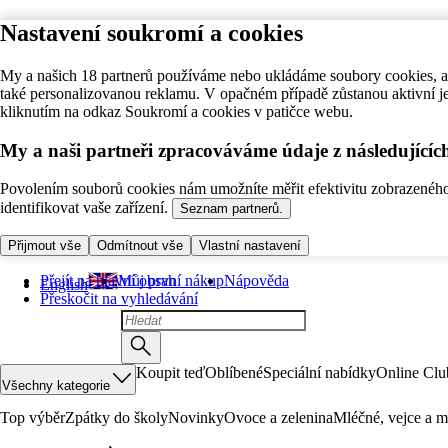
Nastavení soukromí a cookies
My a našich 18 partnerů používáme nebo ukládáme soubory cookies, ab
také personalizovanou reklamu. V opačném případě zůstanou aktivní j
kliknutím na odkaz Soukromí a cookies v patičce webu.
My a naši partneři zpracováváme údaje z následující
Povolením souborů cookies nám umožníte měřit efektivitu zobrazeného o
identifikovat vaše zařízení.
Seznam partnerů.
Přijmout vše
Odmítnout vše
Vlastní nastavení
Přejít na hlavní obsah
Můj první nákup
Nápověda
English
Přeskočit na vyhledávání
Koupit teď
Oblíbené
Speciální nabídky
Online Clu
Všechny kategorie
Top výběr
Zpátky do školy
Novinky
Ovoce a zelenina
Mléčné, vejce a m