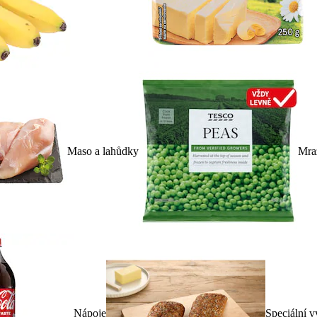
Maso a lahůdky
Mra
Nápoje
Speciální v