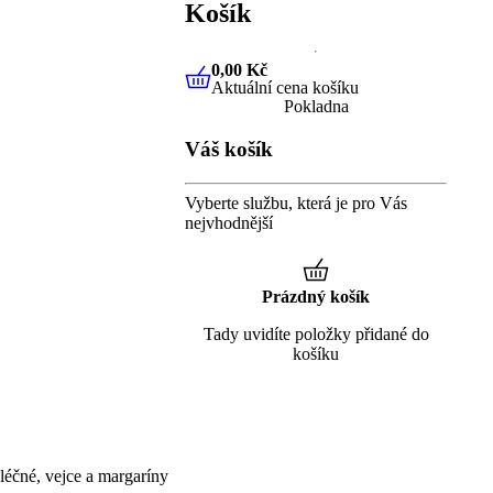
Košík
0,00 Kč
Aktuální cena košíku
0,00 Kč
Aktuální cena košíku
Pokladna
Váš košík
Vyberte službu, která je pro Vás
nejvhodnější
Prázdný košík
Tady uvidíte položky přidané do
košíku
éčné, vejce a margaríny