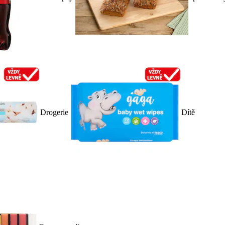
Drogerie
Dítě