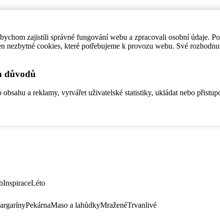
ychom zajistili správné fungování webu a zpracovali osobní údaje. P
en nezbytné cookies, které potřebujeme k provozu webu. Své rozhodnu
ch důvodů
bsahu a reklamy, vytvářet uživatelské statistiky, ukládat nebo přistup
b
Inspirace
Léto
argaríny
Pekárna
Maso a lahůdky
Mražené
Trvanlivé