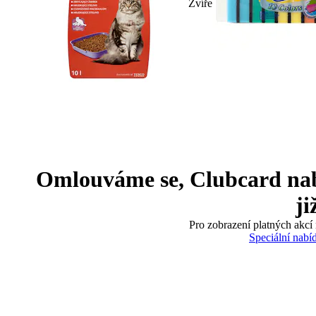
Zvíře
Omlouváme se, Clubcard nabíd
ji
Pro zobrazení platných akcí 
Speciální nabí