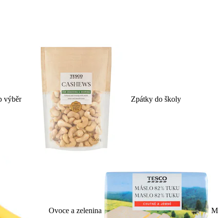
p výběr
Zpátky do školy
Ovoce a zelenina
Ml