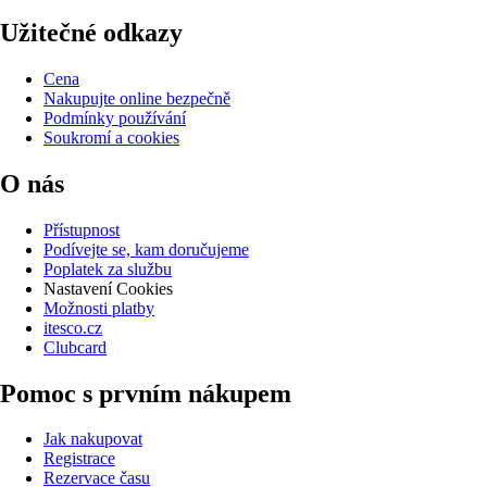
Užitečné odkazy
Cena
Nakupujte online bezpečně
Podmínky používání
Soukromí a cookies
O nás
Přístupnost
Podívejte se, kam doručujeme
Poplatek za službu
Nastavení Cookies
Možnosti platby
itesco.cz
Clubcard
Pomoc s prvním nákupem
Jak nakupovat
Registrace
Rezervace času