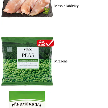
Maso a lahůdky
Mražené