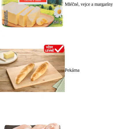
Mléčné, vejce a margaríny
Pekárna