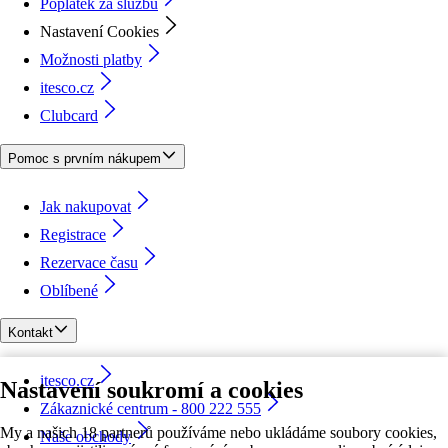
Poplatek za službu
Nastavení Cookies
Možnosti platby
itesco.cz
Clubcard
Pomoc s prvním nákupem
Jak nakupovat
Registrace
Rezervace času
Oblíbené
Kontakt
itesco.cz
Nastavení soukromí a cookies
Zákaznické centrum - 800 222 555
My a našich 18 partnerů používáme nebo ukládáme soubory cookies,
Naše obchody