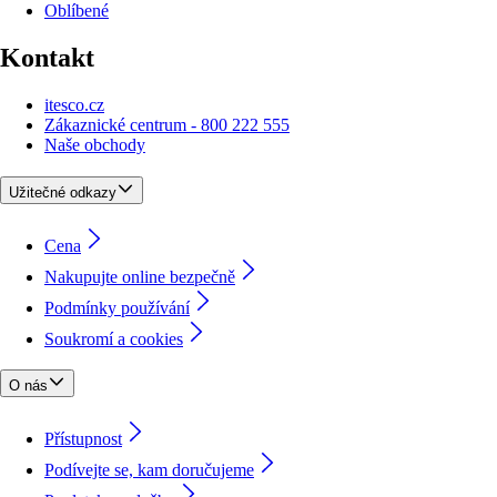
Oblíbené
Kontakt
itesco.cz
Zákaznické centrum - 800 222 555
Naše obchody
Užitečné odkazy
Cena
Nakupujte online bezpečně
Podmínky používání
Soukromí a cookies
O nás
Přístupnost
Podívejte se, kam doručujeme