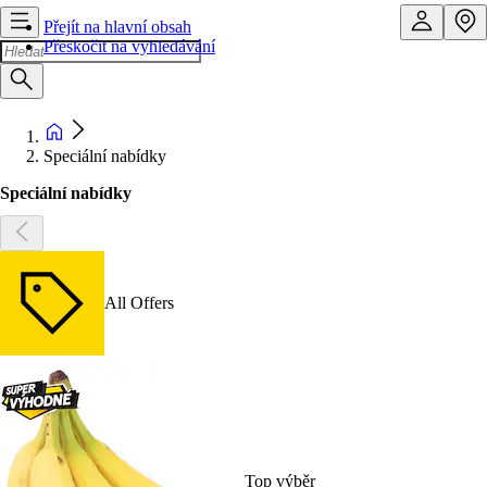
Přejít na hlavní obsah
Přeskočit na vyhledávání
Speciální nabídky
Speciální nabídky
All Offers
Top výběr