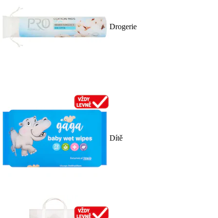
Drogerie
Dítě