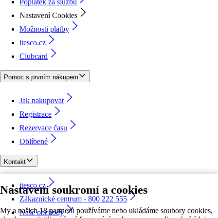
Poplatek za službu
Nastavení Cookies
Možnosti platby
itesco.cz
Clubcard
Pomoc s prvním nákupem
Jak nakupovat
Registrace
Rezervace času
Oblíbené
Kontakt
itesco.cz
Nastavení soukromí a cookies
Zákaznické centrum - 800 222 555
My a našich 18 partnerů používáme nebo ukládáme soubory cookies,
Naše obchody