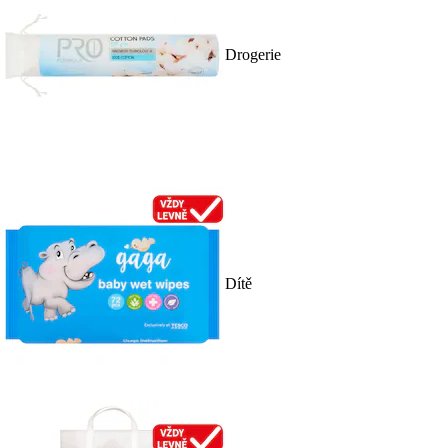
Drogerie
Dítě