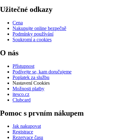
Užitečné odkazy
Cena
Nakupujte online bezpečně
Podmínky používání
Soukromí a cookies
O nás
Přístupnost
Podívejte se, kam doručujeme
Poplatek za službu
Nastavení Cookies
Možnosti platby
itesco.cz
Clubcard
Pomoc s prvním nákupem
Jak nakupovat
Registrace
Rezervace času