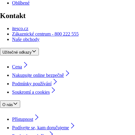
Oblíbené
Kontakt
itesco.cz
Zákaznické centrum - 800 222 555
Naše obchody
Užitečné odkazy
Cena
Nakupujte online bezpečně
Podmínky používání
Soukromí a cookies
O nás
Přístupnost
Podívejte se, kam doručujeme