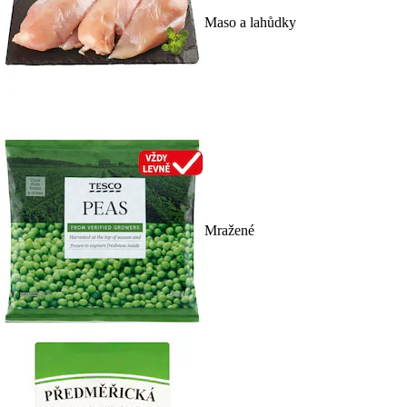
Maso a lahůdky
Mražené