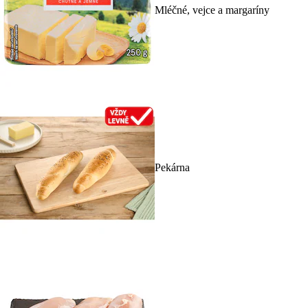
Mléčné, vejce a margaríny
Pekárna