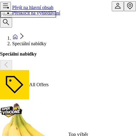
Přejít na hlavní obsah
Přeskočit na vyhledávání
Speciální nabídky
Speciální nabídky
All Offers
Top výběr