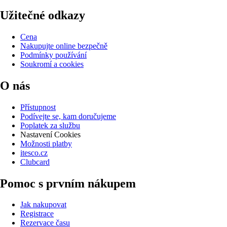
Užitečné odkazy
Cena
Nakupujte online bezpečně
Podmínky používání
Soukromí a cookies
O nás
Přístupnost
Podívejte se, kam doručujeme
Poplatek za službu
Nastavení Cookies
Možnosti platby
itesco.cz
Clubcard
Pomoc s prvním nákupem
Jak nakupovat
Registrace
Rezervace času