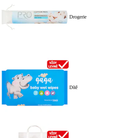
Drogerie
Dítě