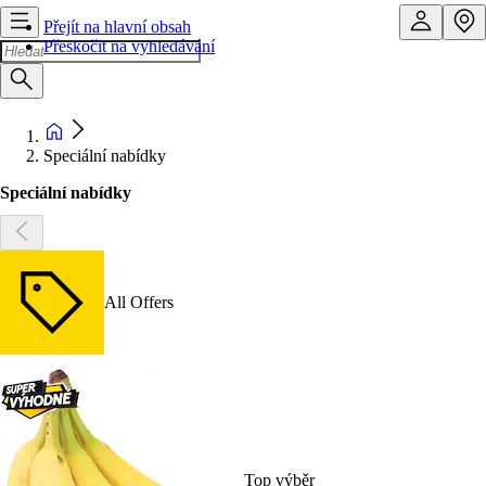
Přejít na hlavní obsah
Přeskočit na vyhledávání
Speciální nabídky
Speciální nabídky
All Offers
Top výběr