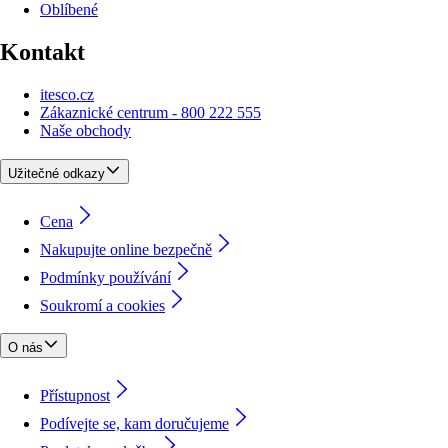
Oblíbené
Kontakt
itesco.cz
Zákaznické centrum - 800 222 555
Naše obchody
Užitečné odkazy
Cena
Nakupujte online bezpečně
Podmínky používání
Soukromí a cookies
O nás
Přístupnost
Podívejte se, kam doručujeme