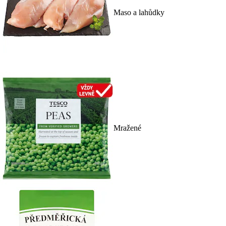
Maso a lahůdky
Mražené