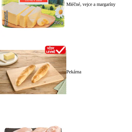
Mléčné, vejce a margaríny
Pekárna