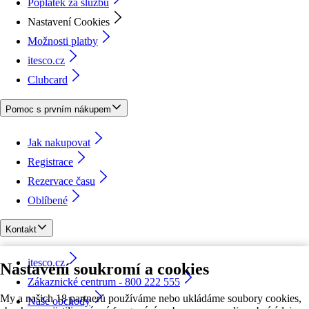
Poplatek za službu
Nastavení Cookies
Možnosti platby
itesco.cz
Clubcard
Pomoc s prvním nákupem
Jak nakupovat
Registrace
Rezervace času
Oblíbené
Kontakt
itesco.cz
Nastavení soukromí a cookies
Zákaznické centrum - 800 222 555
My a našich 18 partnerů používáme nebo ukládáme soubory cookies,
Naše obchody