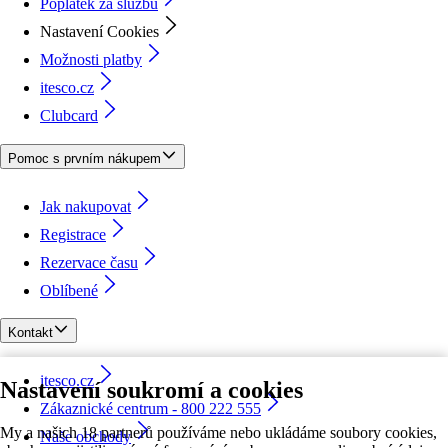
Poplatek za službu
Nastavení Cookies
Možnosti platby
itesco.cz
Clubcard
Pomoc s prvním nákupem
Jak nakupovat
Registrace
Rezervace času
Oblíbené
Kontakt
itesco.cz
Nastavení soukromí a cookies
Zákaznické centrum - 800 222 555
My a našich 18 partnerů používáme nebo ukládáme soubory cookies,
Naše obchody