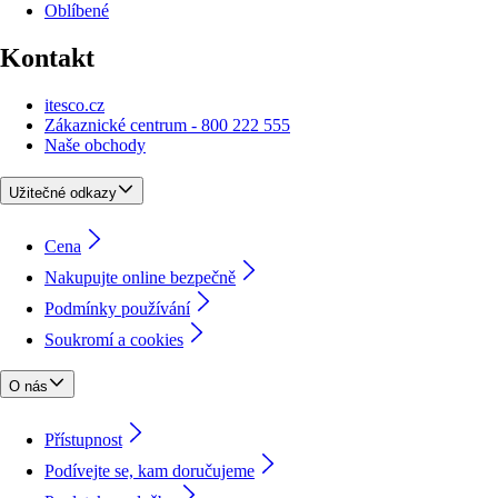
Oblíbené
Kontakt
itesco.cz
Zákaznické centrum - 800 222 555
Naše obchody
Užitečné odkazy
Cena
Nakupujte online bezpečně
Podmínky používání
Soukromí a cookies
O nás
Přístupnost
Podívejte se, kam doručujeme