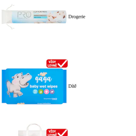
Drogerie
Dítě