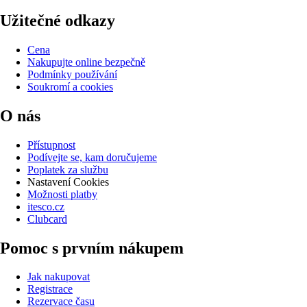
Užitečné odkazy
Cena
Nakupujte online bezpečně
Podmínky používání
Soukromí a cookies
O nás
Přístupnost
Podívejte se, kam doručujeme
Poplatek za službu
Nastavení Cookies
Možnosti platby
itesco.cz
Clubcard
Pomoc s prvním nákupem
Jak nakupovat
Registrace
Rezervace času