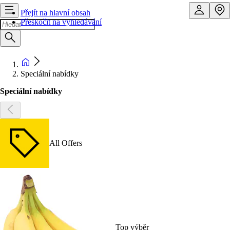
Přejít na hlavní obsah
Přeskočit na vyhledávání
Speciální nabídky
Speciální nabídky
All Offers
Top výběr