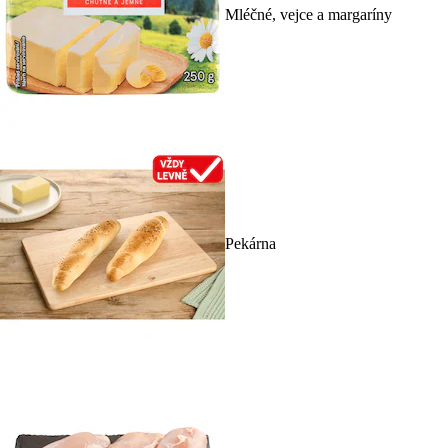
Mléčné, vejce a margaríny
Pekárna