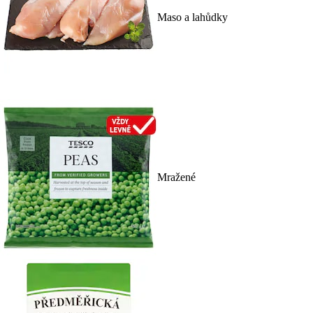
Maso a lahůdky
Mražené