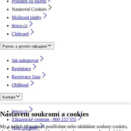
Poplatek za službu
Nastavení Cookies
Možnosti platby
itesco.cz
Clubcard
Pomoc s prvním nákupem
Jak nakupovat
Registrace
Rezervace času
Oblíbené
Kontakt
itesco.cz
Nastavení soukromí a cookies
Zákaznické centrum - 800 222 555
My a našich 18 partnerů používáme nebo ukládáme soubory cookies,
Naše obchody