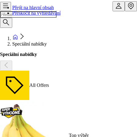
Přejít na hlavní obsah
Přeskočit na vyhledávání
Speciální nabídky
Speciální nabídky
All Offers
Top výběr