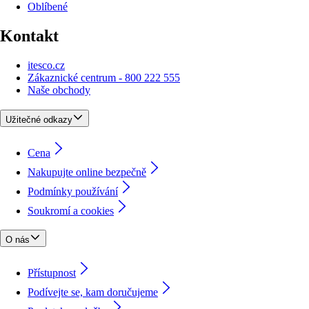
Oblíbené
Kontakt
itesco.cz
Zákaznické centrum - 800 222 555
Naše obchody
Užitečné odkazy
Cena
Nakupujte online bezpečně
Podmínky používání
Soukromí a cookies
O nás
Přístupnost
Podívejte se, kam doručujeme