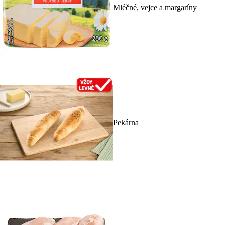
Mléčné, vejce a margaríny
Pekárna