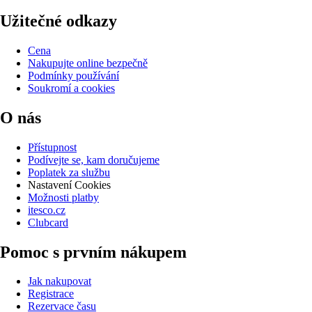
Užitečné odkazy
Cena
Nakupujte online bezpečně
Podmínky používání
Soukromí a cookies
O nás
Přístupnost
Podívejte se, kam doručujeme
Poplatek za službu
Nastavení Cookies
Možnosti platby
itesco.cz
Clubcard
Pomoc s prvním nákupem
Jak nakupovat
Registrace
Rezervace času