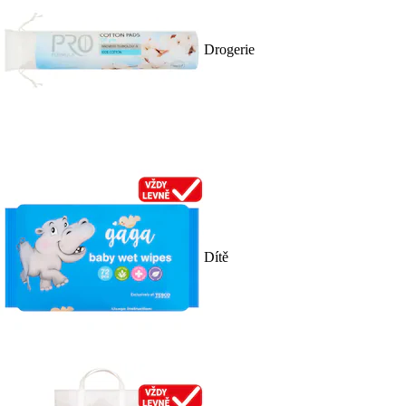
Drogerie
Dítě