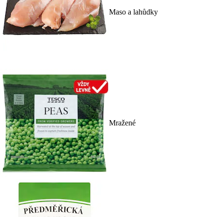
Maso a lahůdky
Mražené