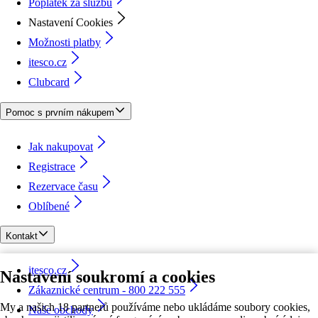
Poplatek za službu
Nastavení Cookies
Možnosti platby
itesco.cz
Clubcard
Pomoc s prvním nákupem
Jak nakupovat
Registrace
Rezervace času
Oblíbené
Kontakt
itesco.cz
Nastavení soukromí a cookies
Zákaznické centrum - 800 222 555
My a našich 18 partnerů používáme nebo ukládáme soubory cookies,
Naše obchody