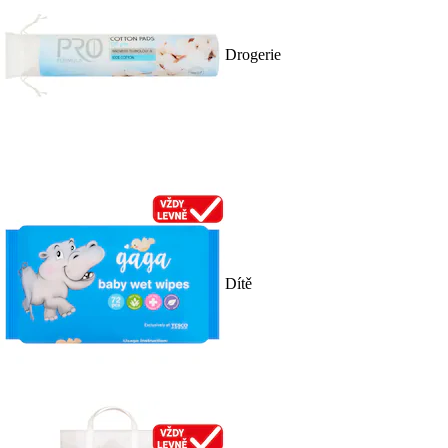
Drogerie
Dítě