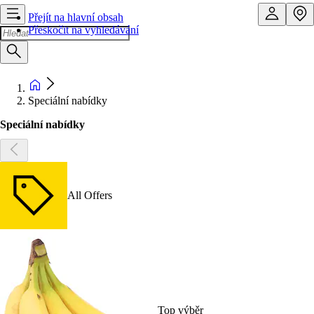
Přejít na hlavní obsah
Přeskočit na vyhledávání
Speciální nabídky
Speciální nabídky
All Offers
Top výběr