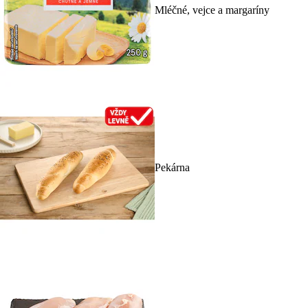
Mléčné, vejce a margaríny
Pekárna