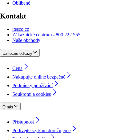
Oblíbené
Kontakt
itesco.cz
Zákaznické centrum - 800 222 555
Naše obchody
Užitečné odkazy
Cena
Nakupujte online bezpečně
Podmínky používání
Soukromí a cookies
O nás
Přístupnost
Podívejte se, kam doručujeme