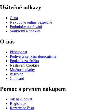
Užitečné odkazy
Cena
Nakupujte online bezpečně
Podmínky používání
Soukromí a cookies
O nás
Přístupnost
Podívejte se, kam doručujeme
Poplatek za službu
Nastavení Cookies
Možnosti platby
itesco.cz
Clubcard
Pomoc s prvním nákupem
Jak nakupovat
Registrace
Rezervace času