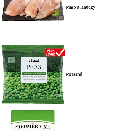
Maso a lahůdky
Mražené