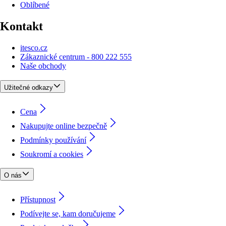
Oblíbené
Kontakt
itesco.cz
Zákaznické centrum - 800 222 555
Naše obchody
Užitečné odkazy
Cena
Nakupujte online bezpečně
Podmínky používání
Soukromí a cookies
O nás
Přístupnost
Podívejte se, kam doručujeme