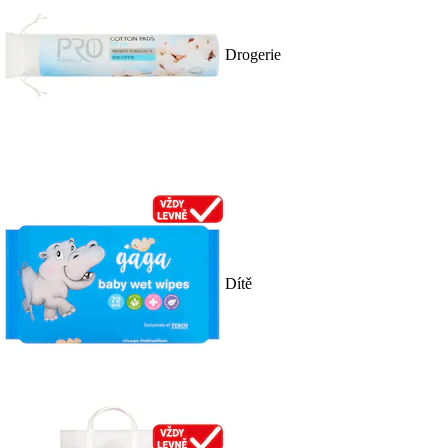
Drogerie
Dítě