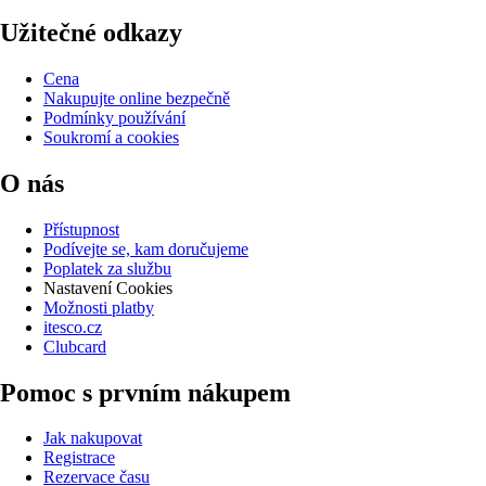
Užitečné odkazy
Cena
Nakupujte online bezpečně
Podmínky používání
Soukromí a cookies
O nás
Přístupnost
Podívejte se, kam doručujeme
Poplatek za službu
Nastavení Cookies
Možnosti platby
itesco.cz
Clubcard
Pomoc s prvním nákupem
Jak nakupovat
Registrace
Rezervace času