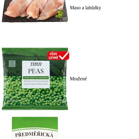
Maso a lahůdky
Mražené