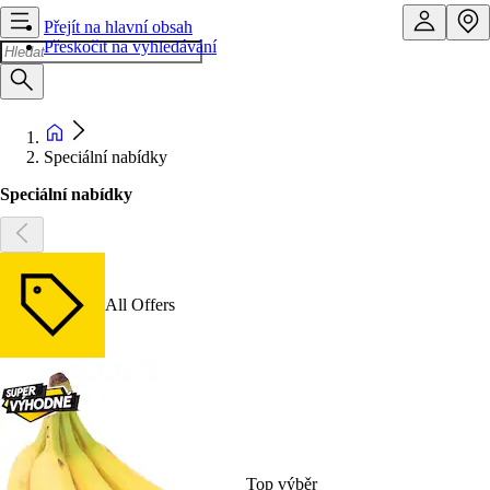
Přejít na hlavní obsah
Přeskočit na vyhledávání
Speciální nabídky
Speciální nabídky
All Offers
Top výběr