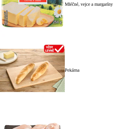
Mléčné, vejce a margaríny
Pekárna