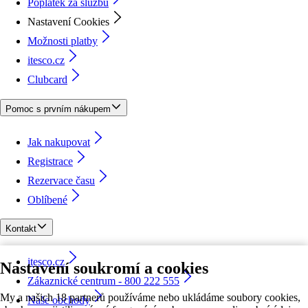
Poplatek za službu
Nastavení Cookies
Možnosti platby
itesco.cz
Clubcard
Pomoc s prvním nákupem
Jak nakupovat
Registrace
Rezervace času
Oblíbené
Kontakt
itesco.cz
Nastavení soukromí a cookies
Zákaznické centrum - 800 222 555
My a našich 18 partnerů používáme nebo ukládáme soubory cookies,
Naše obchody