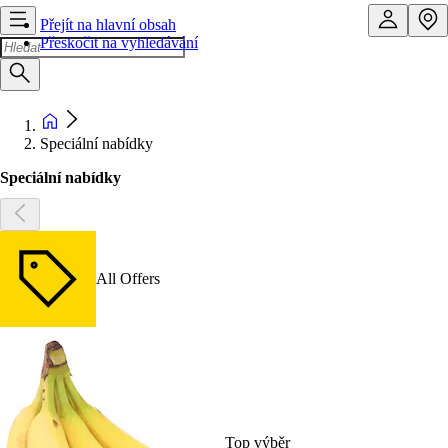
Přejít na hlavní obsah
Přeskočit na vyhledávání
Speciální nabídky
Speciální nabídky
All Offers
Top výběr