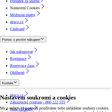
Poplatek za službu
Nastavení Cookies
Možnosti platby
itesco.cz
Clubcard
Pomoc s prvním nákupem
Jak nakupovat
Registrace
Rezervace času
Oblíbené
Kontakt
itesco.cz
Nastavení soukromí a cookies
Zákaznické centrum - 800 222 555
My a našich 18 partnerů používáme nebo ukládáme soubory cookies,
Naše obchody