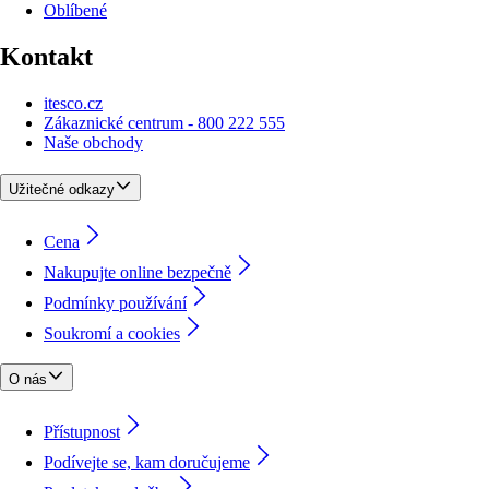
Oblíbené
Kontakt
itesco.cz
Zákaznické centrum - 800 222 555
Naše obchody
Užitečné odkazy
Cena
Nakupujte online bezpečně
Podmínky používání
Soukromí a cookies
O nás
Přístupnost
Podívejte se, kam doručujeme