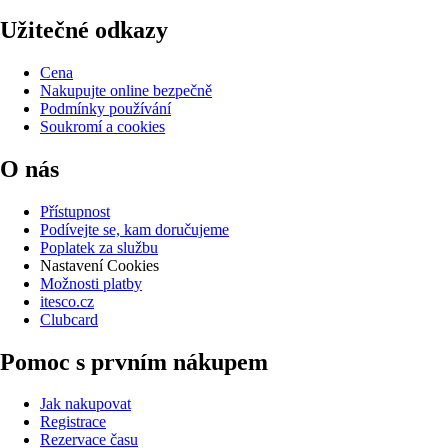
Užitečné odkazy
Cena
Nakupujte online bezpečně
Podmínky používání
Soukromí a cookies
O nás
Přístupnost
Podívejte se, kam doručujeme
Poplatek za službu
Nastavení Cookies
Možnosti platby
itesco.cz
Clubcard
Pomoc s prvním nákupem
Jak nakupovat
Registrace
Rezervace času