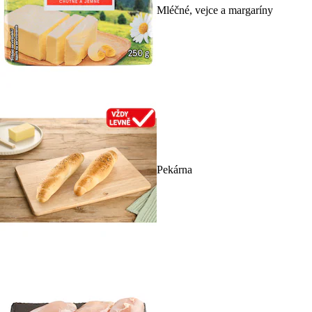
Mléčné, vejce a margaríny
Pekárna