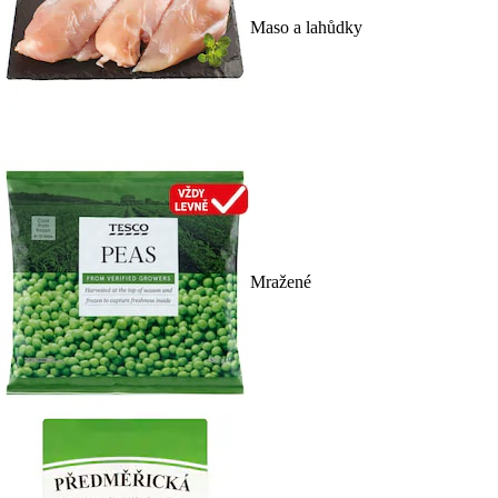
Maso a lahůdky
Mražené