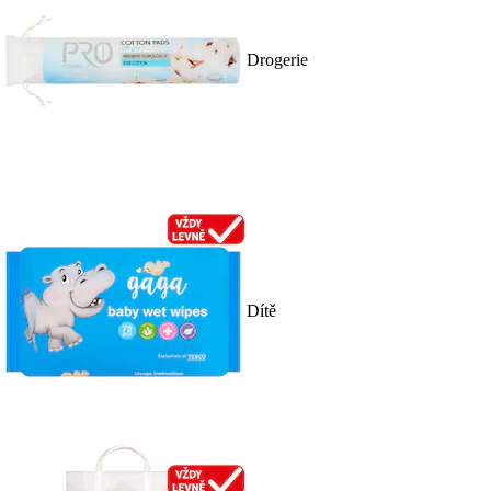
Drogerie
Dítě