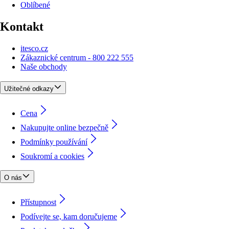
Oblíbené
Kontakt
itesco.cz
Zákaznické centrum - 800 222 555
Naše obchody
Užitečné odkazy
Cena
Nakupujte online bezpečně
Podmínky používání
Soukromí a cookies
O nás
Přístupnost
Podívejte se, kam doručujeme