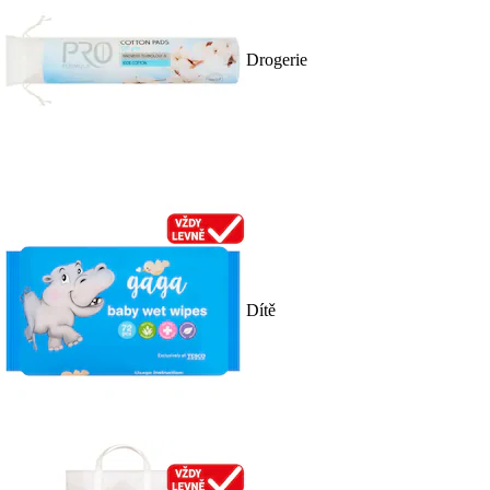
Drogerie
Dítě