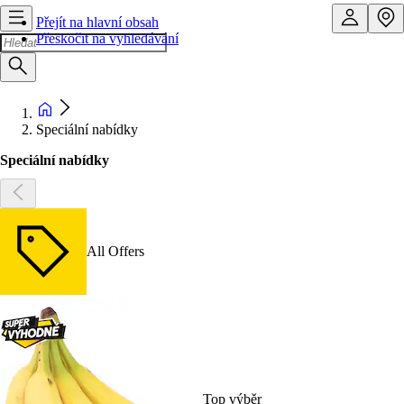
Přejít na hlavní obsah
Přeskočit na vyhledávání
Speciální nabídky
Speciální nabídky
All Offers
Top výběr