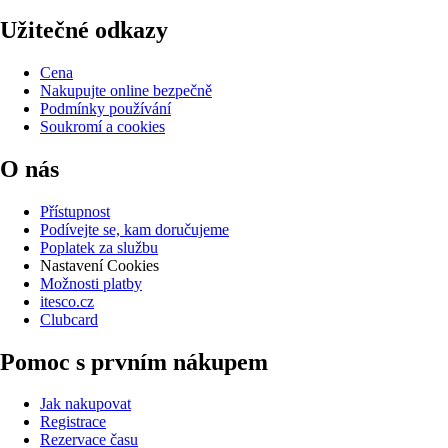
Užitečné odkazy
Cena
Nakupujte online bezpečně
Podmínky používání
Soukromí a cookies
O nás
Přístupnost
Podívejte se, kam doručujeme
Poplatek za službu
Nastavení Cookies
Možnosti platby
itesco.cz
Clubcard
Pomoc s prvním nákupem
Jak nakupovat
Registrace
Rezervace času