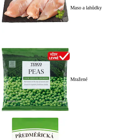
Maso a lahůdky
Mražené