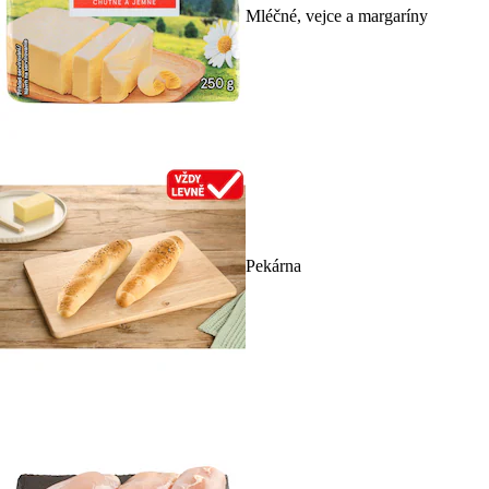
Mléčné, vejce a margaríny
Pekárna