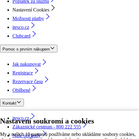
Poplatek za službu
Nastavení Cookies
Možnosti platby
itesco.cz
Clubcard
Pomoc s prvním nákupem
Jak nakupovat
Registrace
Rezervace času
Oblíbené
Kontakt
itesco.cz
Nastavení soukromí a cookies
Zákaznické centrum - 800 222 555
My a našich 18 partnerů používáme nebo ukládáme soubory cookies,
Naše obchody