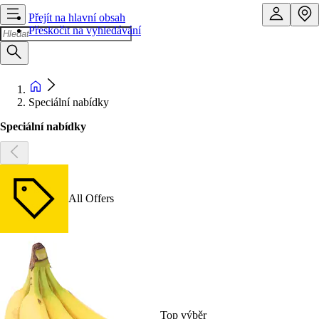
Přejít na hlavní obsah
Přeskočit na vyhledávání
Speciální nabídky
Speciální nabídky
All Offers
Top výběr