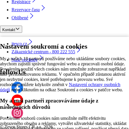
Registrace
Rezervace času
Oblíbené
Kontakt
itesco.cz
Nastavení soukromí a cookies
Zákaznické centrum - 800 222 555
My a našich 18 partnerů používáme nebo ukládáme soubory cookies,
Naše obchody
abychom zajistili správné fungování webu a zpracovali osobní údaje.
Povolením použití všech cookies nám umožníte zobrazovat například
followUs
také personalizovanou reklamu. V opačném případě zůstanou aktivní
jen nezbytné cookies, které potřebujeme k provozu webu. Své
rozhodnutí můžete kdykoliv změnit v
Nastavení ochrany osobních
údajů
nebo kliknutím na odkaz Soukromí a cookies v patičce webu.
My a naši partneři zpracováváme údaje z
následujících důvodů
Povolením souborů cookies nám umožníte měřit efektivitu
zobrazeného obsahu a reklamy, vytvářet uživatelské statistiky, ukládat
©
Tesco Stores ČR a.s. 2026
nebo přistupovat k informacím ve vašem zařízení, používat přesná data