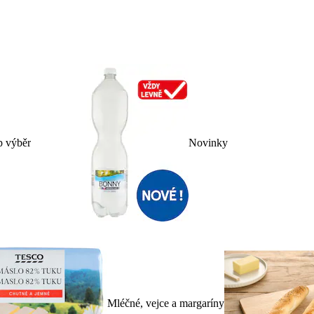
p výběr
Novinky
Mléčné, vejce a margaríny