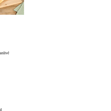
anlivé
d