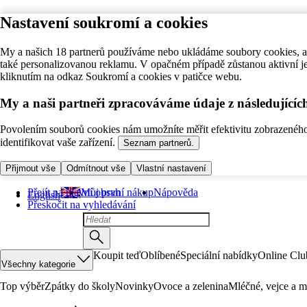
Nastavení soukromí a cookies
My a našich 18 partnerů používáme nebo ukládáme soubory cookies, ab
také personalizovanou reklamu. V opačném případě zůstanou aktivní j
kliknutím na odkaz Soukromí a cookies v patičce webu.
My a naši partneři zpracováváme údaje z následující
Povolením souborů cookies nám umožníte měřit efektivitu zobrazeného o
identifikovat vaše zařízení.
Seznam partnerů.
Přijmout vše
Odmítnout vše
Vlastní nastavení
Přejít na hlavní obsah
Můj první nákup
Nápověda
English
Přeskočit na vyhledávání
Koupit teď
Oblíbené
Speciální nabídky
Online Clu
Všechny kategorie
Top výběr
Zpátky do školy
Novinky
Ovoce a zelenina
Mléčné, vejce a m