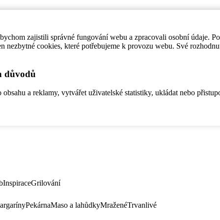
ychom zajistili správné fungování webu a zpracovali osobní údaje. P
en nezbytné cookies, které potřebujeme k provozu webu. Své rozhodnu
ch důvodů
bsahu a reklamy, vytvářet uživatelské statistiky, ukládat nebo přistup
b
Inspirace
Grilování
argaríny
Pekárna
Maso a lahůdky
Mražené
Trvanlivé