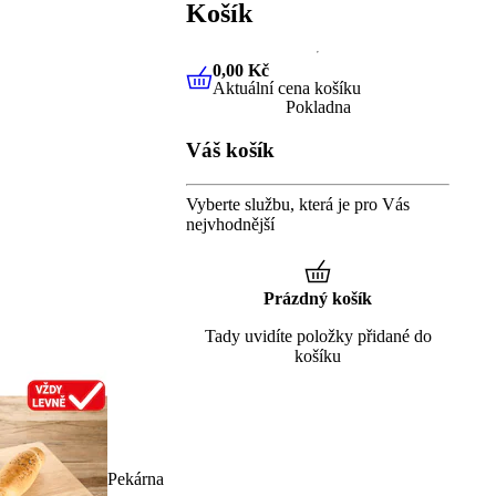
Košík
0,00 Kč
Aktuální cena košíku
0,00 Kč
Aktuální cena košíku
Pokladna
Váš košík
Vyberte službu, která je pro Vás
nejvhodnější
Prázdný košík
Tady uvidíte položky přidané do
košíku
Pekárna