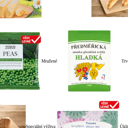
Mražené
Trv
Speciální výživa
Úkli