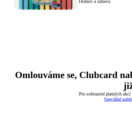
Domov a zábava
Omlouváme se, Clubcard nabíd
ji
Pro zobrazení platných akcí 
Speciální nabí