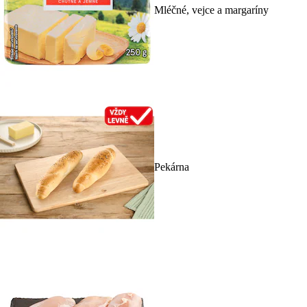
Mléčné, vejce a margaríny
Pekárna