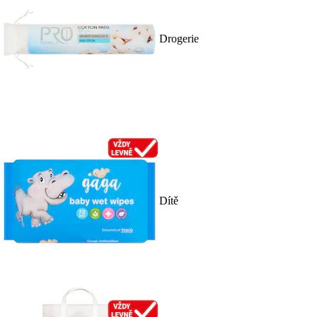
Drogerie
Dítě