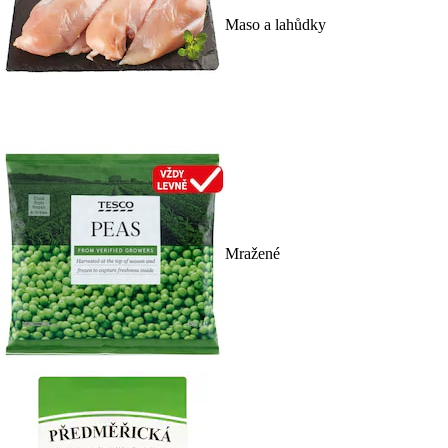
Maso a lahůdky
Mražené