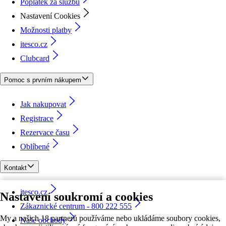
Poplatek za službu
Nastavení Cookies
Možnosti platby
itesco.cz
Clubcard
Pomoc s prvním nákupem
Jak nakupovat
Registrace
Rezervace času
Oblíbené
Kontakt
itesco.cz
Nastavení soukromí a cookies
Zákaznické centrum - 800 222 555
My a našich 18 partnerů používáme nebo ukládáme soubory cookies,
Naše obchody