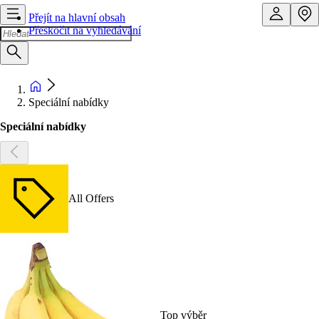
Přejít na hlavní obsah
Přeskočit na vyhledávání
Speciální nabídky
Speciální nabídky
All Offers
Top výběr