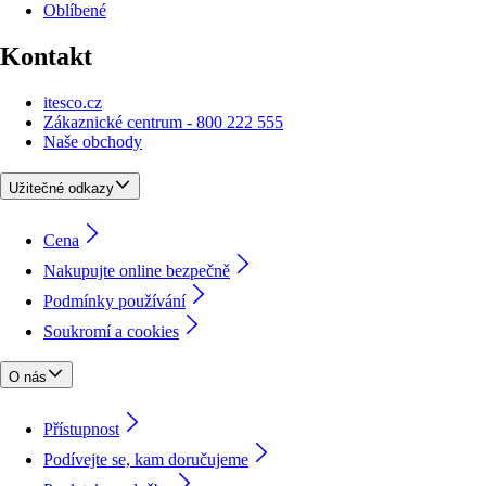
Oblíbené
Kontakt
itesco.cz
Zákaznické centrum - 800 222 555
Naše obchody
Užitečné odkazy
Cena
Nakupujte online bezpečně
Podmínky používání
Soukromí a cookies
O nás
Přístupnost
Podívejte se, kam doručujeme