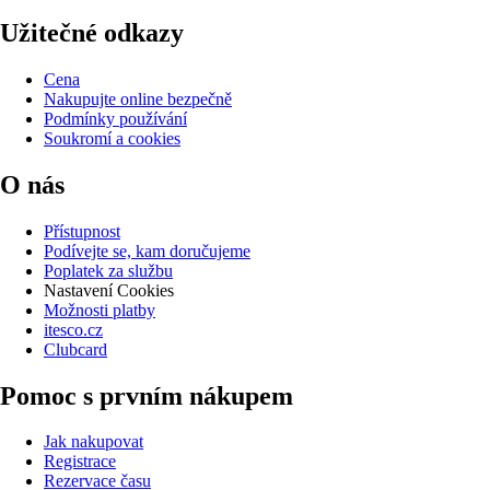
Užitečné odkazy
Cena
Nakupujte online bezpečně
Podmínky používání
Soukromí a cookies
O nás
Přístupnost
Podívejte se, kam doručujeme
Poplatek za službu
Nastavení Cookies
Možnosti platby
itesco.cz
Clubcard
Pomoc s prvním nákupem
Jak nakupovat
Registrace
Rezervace času