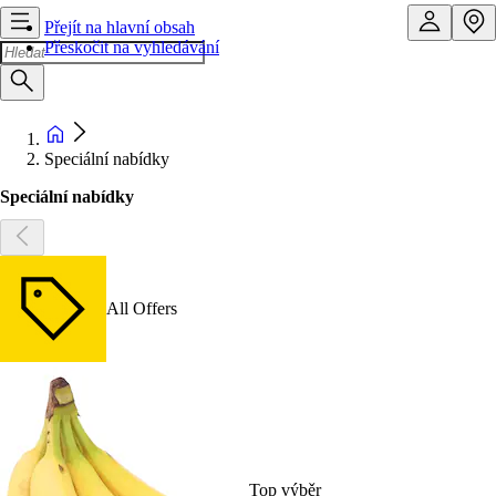
Přejít na hlavní obsah
Přeskočit na vyhledávání
Speciální nabídky
Speciální nabídky
All Offers
Top výběr