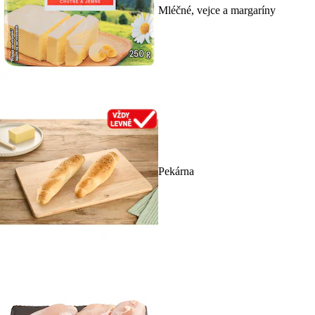
Mléčné, vejce a margaríny
Pekárna