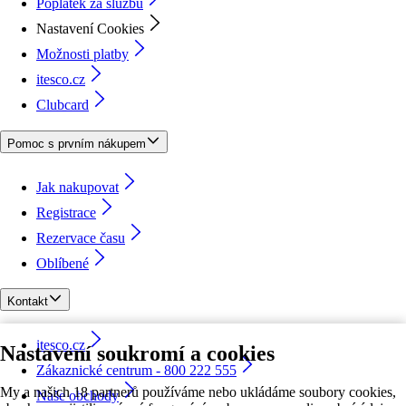
Poplatek za službu
Nastavení Cookies
Možnosti platby
itesco.cz
Clubcard
Pomoc s prvním nákupem
Jak nakupovat
Registrace
Rezervace času
Oblíbené
Kontakt
itesco.cz
Nastavení soukromí a cookies
Zákaznické centrum - 800 222 555
My a našich 18 partnerů používáme nebo ukládáme soubory cookies,
Naše obchody