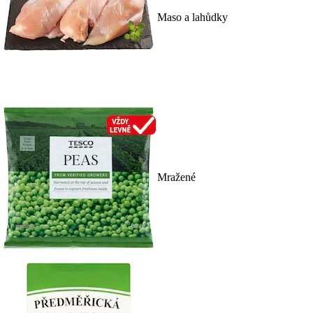
Maso a lahůdky
Mražené