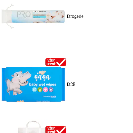
Drogerie
Dítě