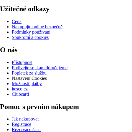
Užitečné odkazy
Cena
Nakupujte online bezpečně
Podmínky používání
Soukromí a cookies
O nás
Přístupnost
Podívejte se, kam doručujeme
Poplatek za službu
Nastavení Cookies
Možnosti platby
itesco.cz
Clubcard
Pomoc s prvním nákupem
Jak nakupovat
Registrace
Rezervace času