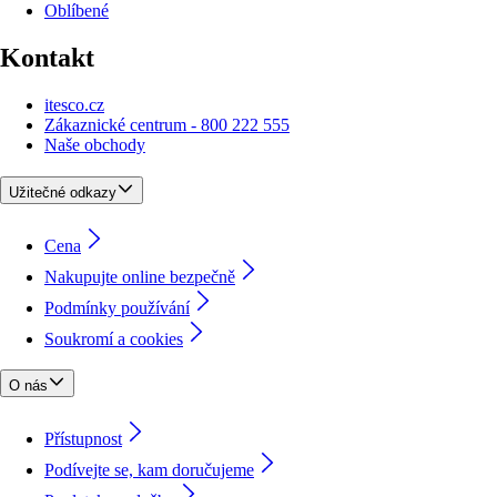
Oblíbené
Kontakt
itesco.cz
Zákaznické centrum - 800 222 555
Naše obchody
Užitečné odkazy
Cena
Nakupujte online bezpečně
Podmínky používání
Soukromí a cookies
O nás
Přístupnost
Podívejte se, kam doručujeme