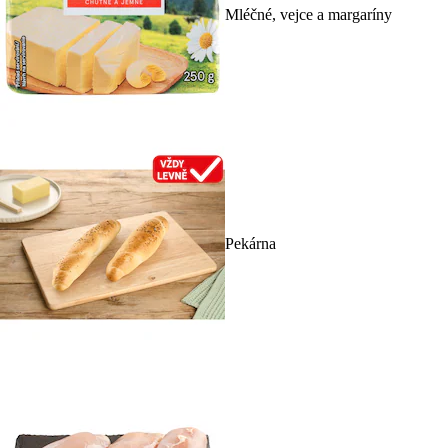
Mléčné, vejce a margaríny
Pekárna