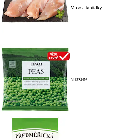
Maso a lahůdky
Mražené