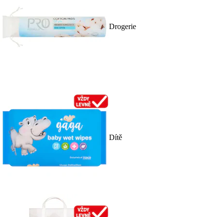
Drogerie
Dítě