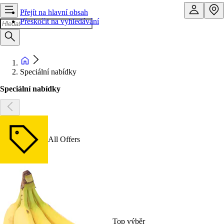
Přejít na hlavní obsah
Přeskočit na vyhledávání
Speciální nabídky
Speciální nabídky
All Offers
Top výběr