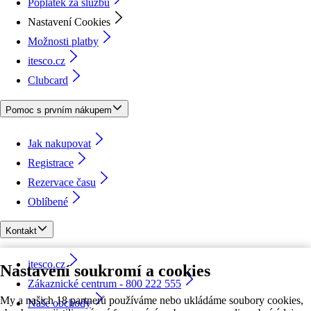
Poplatek za službu
Nastavení Cookies
Možnosti platby
itesco.cz
Clubcard
Pomoc s prvním nákupem
Jak nakupovat
Registrace
Rezervace času
Oblíbené
Kontakt
itesco.cz
Nastavení soukromí a cookies
Zákaznické centrum - 800 222 555
My a našich 18 partnerů používáme nebo ukládáme soubory cookies,
Naše obchody