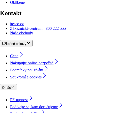
Oblíbené
Kontakt
itesco.cz
Zákaznické centrum - 800 222 555
Naše obchody
Užitečné odkazy
Cena
Nakupujte online bezpečně
Podmínky používání
Soukromí a cookies
O nás
Přístupnost
Podívejte se, kam doručujeme