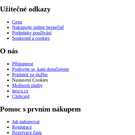
Užitečné odkazy
Cena
Nakupujte online bezpečně
Podmínky používání
Soukromí a cookies
O nás
Přístupnost
Podívejte se, kam doručujeme
Poplatek za službu
Nastavení Cookies
Možnosti platby
itesco.cz
Clubcard
Pomoc s prvním nákupem
Jak nakupovat
Registrace
Rezervace času