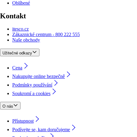
Oblíbené
Kontakt
itesco.cz
Zákaznické centrum - 800 222 555
Naše obchody
Užitečné odkazy
Cena
Nakupujte online bezpečně
Podmínky používání
Soukromí a cookies
O nás
Přístupnost
Podívejte se, kam doručujeme