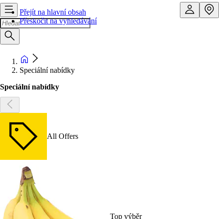
Přejít na hlavní obsah
Přeskočit na vyhledávání
Speciální nabídky
Speciální nabídky
All Offers
Top výběr