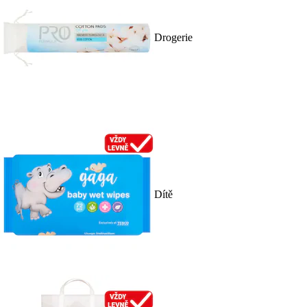
Drogerie
Dítě