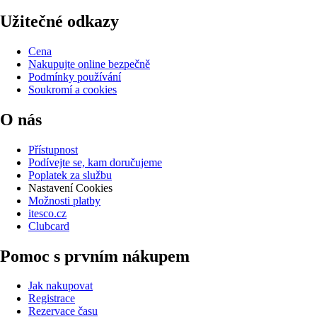
Užitečné odkazy
Cena
Nakupujte online bezpečně
Podmínky používání
Soukromí a cookies
O nás
Přístupnost
Podívejte se, kam doručujeme
Poplatek za službu
Nastavení Cookies
Možnosti platby
itesco.cz
Clubcard
Pomoc s prvním nákupem
Jak nakupovat
Registrace
Rezervace času