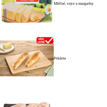
Mléčné, vejce a margaríny
Pekárna