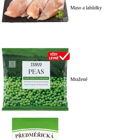
Maso a lahůdky
Mražené