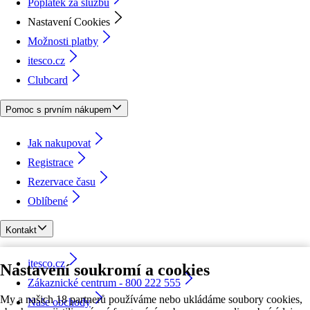
Poplatek za službu
Nastavení Cookies
Možnosti platby
itesco.cz
Clubcard
Pomoc s prvním nákupem
Jak nakupovat
Registrace
Rezervace času
Oblíbené
Kontakt
itesco.cz
Nastavení soukromí a cookies
Zákaznické centrum - 800 222 555
My a našich 18 partnerů používáme nebo ukládáme soubory cookies,
Naše obchody