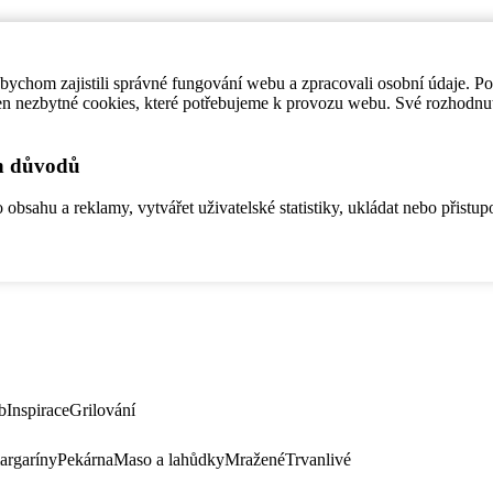
ychom zajistili správné fungování webu a zpracovali osobní údaje. P
en nezbytné cookies, které potřebujeme k provozu webu. Své rozhodnu
ch důvodů
bsahu a reklamy, vytvářet uživatelské statistiky, ukládat nebo přistup
b
Inspirace
Grilování
argaríny
Pekárna
Maso a lahůdky
Mražené
Trvanlivé