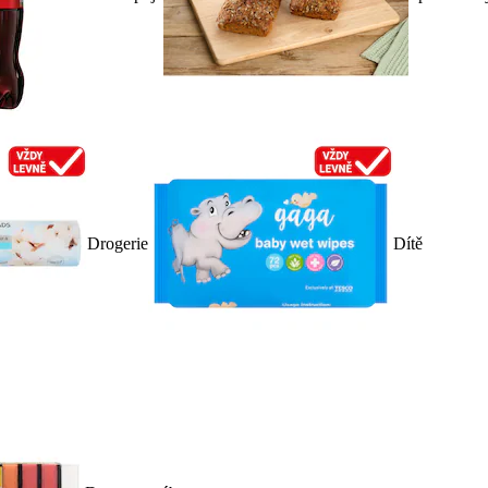
Drogerie
Dítě