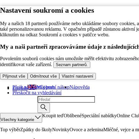
Nastavení soukromí a cookies
My a našich 18 partnerů používáme nebo ukládáme soubory cookies, ab
také personalizovanou reklamu. V opačném případě zůstanou aktivní j
kliknutím na odkaz Soukromí a cookies v patičce webu.
My a naši partneři zpracováváme údaje z následující
Povolením souborů cookies nám umožníte měřit efektivitu zobrazeného o
identifikovat vaše zařízení.
Seznam partnerů.
Přijmout vše
Odmítnout vše
Vlastní nastavení
Přejít na hlavní obsah
Můj první nákup
Nápověda
English
Přeskočit na vyhledávání
Koupit teď
Oblíbené
Speciální nabídky
Online Clu
Všechny kategorie
Top výběr
Zpátky do školy
Novinky
Ovoce a zelenina
Mléčné, vejce a m