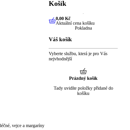
Košík
0,00 Kč
Aktuální cena košíku
0,00 Kč
Aktuální cena košíku
Pokladna
Váš košík
Vyberte službu, která je pro Vás
nejvhodnější
Prázdný košík
Tady uvidíte položky přidané do
košíku
éčné, vejce a margaríny