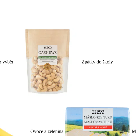
p výběr
Zpátky do školy
Ovoce a zelenina
Ml