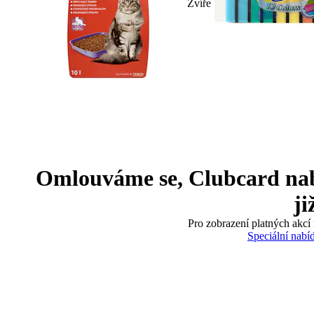
Zvíře
Omlouváme se, Clubcard nabíd
ji
Pro zobrazení platných akcí 
Speciální nabí