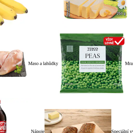
Maso a lahůdky
Mra
Nápoje
Speciální v