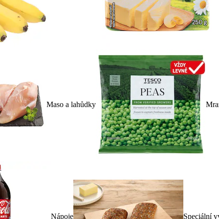
Maso a lahůdky
Mra
Nápoje
Speciální v