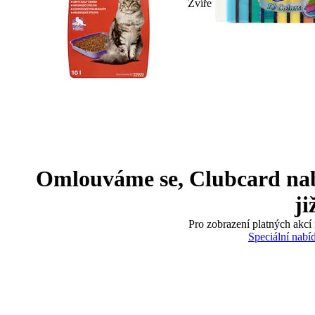
Zvíře
Omlouváme se, Clubcard nabíd
ji
Pro zobrazení platných akcí 
Speciální nabí