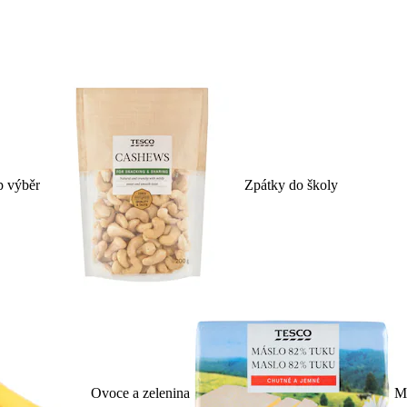
p výběr
Zpátky do školy
Ovoce a zelenina
Ml