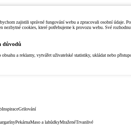
ychom zajistili správné fungování webu a zpracovali osobní údaje. P
en nezbytné cookies, které potřebujeme k provozu webu. Své rozhodnu
ch důvodů
bsahu a reklamy, vytvářet uživatelské statistiky, ukládat nebo přistup
b
Inspirace
Grilování
argaríny
Pekárna
Maso a lahůdky
Mražené
Trvanlivé