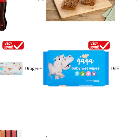
Drogerie
Dítě