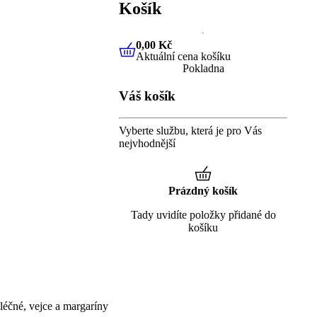
Košík
0,00 Kč
Aktuální cena košíku
0,00 Kč
Aktuální cena košíku
Pokladna
Váš košík
Vyberte službu, která je pro Vás
nejvhodnější
Prázdný košík
Tady uvidíte položky přidané do
košíku
éčné, vejce a margaríny