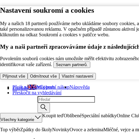
Nastavení soukromí a cookies
My a našich 18 partnerů používáme nebo ukládáme soubory cookies, ab
také personalizovanou reklamu. V opačném případě zůstanou aktivní j
kliknutím na odkaz Soukromí a cookies v patičce webu.
My a naši partneři zpracováváme údaje z následující
Povolením souborů cookies nám umožníte měřit efektivitu zobrazeného o
identifikovat vaše zařízení.
Seznam partnerů.
Přijmout vše
Odmítnout vše
Vlastní nastavení
Přejít na hlavní obsah
Můj první nákup
Nápověda
English
Přeskočit na vyhledávání
Koupit teď
Oblíbené
Speciální nabídky
Online Clu
Všechny kategorie
Top výběr
Zpátky do školy
Novinky
Ovoce a zelenina
Mléčné, vejce a m