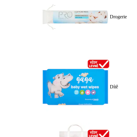
Drogerie
Dítě