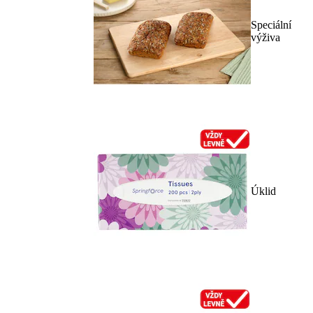
Speciální
výživa
Úklid