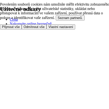
Povolením souborů cookies nám umožníte měřit efektivitu zobrazenéh
Užitečné odkazy
obsahu a reklamy, vytvářet uživatelské statistiky, ukládat nebo
přistupovat k informacím ve vašem zařízení, používat přesná data o
poloze a identifikovat vaše zařízení.
Seznam partnerů.
Cena
Nakupujte online bezpečně
Přijmout vše
Odmítnout vše
Vlastní nastavení
Podmínky používání
Soukromí a cookies
O nás
Přístupnost
Podívejte se, kam doručujeme
Poplatek za službu
Nastavení Cookies
Možnosti platby
itesco.cz
Clubcard
Pomoc s prvním nákupem
Jak nakupovat
Registrace
Rezervace času