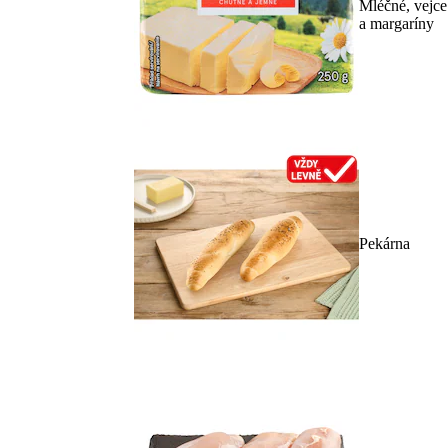
Mléčné, vejce
a margaríny
Pekárna