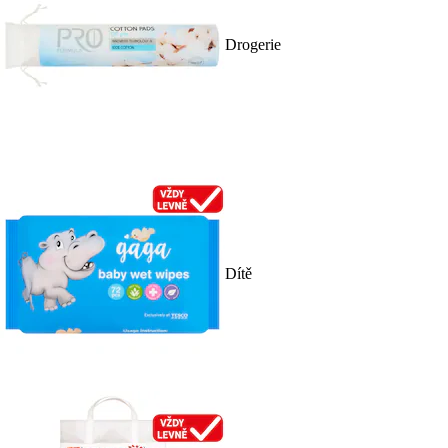
Drogerie
Dítě