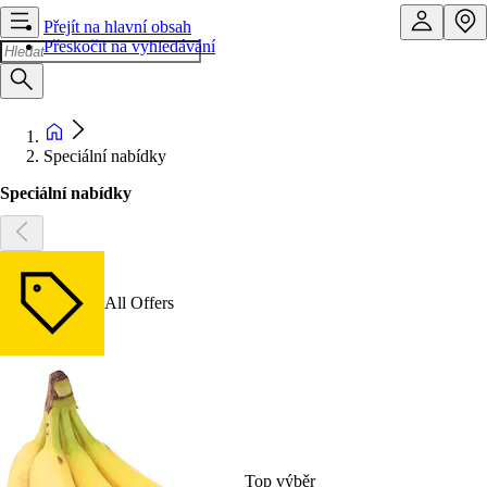
Přejít na hlavní obsah
Přeskočit na vyhledávání
Speciální nabídky
Speciální nabídky
All Offers
Top výběr