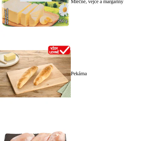
Mléčné, vejce a margaríny
Pekárna