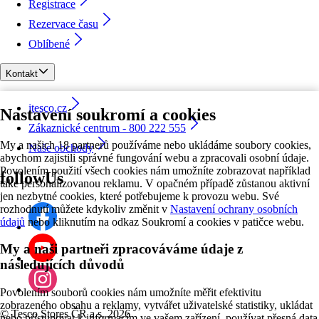
Registrace
Rezervace času
Oblíbené
Kontakt
itesco.cz
Nastavení soukromí a cookies
Zákaznické centrum - 800 222 555
My a našich 18 partnerů používáme nebo ukládáme soubory cookies,
Naše obchody
abychom zajistili správné fungování webu a zpracovali osobní údaje.
Povolením použití všech cookies nám umožníte zobrazovat například
followUs
také personalizovanou reklamu. V opačném případě zůstanou aktivní
jen nezbytné cookies, které potřebujeme k provozu webu. Své
rozhodnutí můžete kdykoliv změnit v
Nastavení ochrany osobních
údajů
nebo kliknutím na odkaz Soukromí a cookies v patičce webu.
My a naši partneři zpracováváme údaje z
následujících důvodů
Povolením souborů cookies nám umožníte měřit efektivitu
zobrazeného obsahu a reklamy, vytvářet uživatelské statistiky, ukládat
©
Tesco Stores ČR a.s. 2026
nebo přistupovat k informacím ve vašem zařízení, používat přesná data