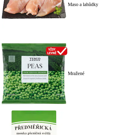
Maso a lahůdky
Mražené