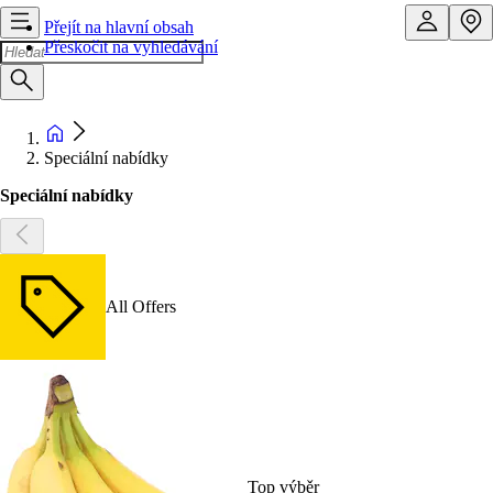
Přejít na hlavní obsah
Přeskočit na vyhledávání
Speciální nabídky
Speciální nabídky
All Offers
Top výběr