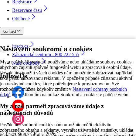
Registrace
Rezervace času
Oblíbené
Kontakt
itesco.cz
Nastavení soukromí a cookies
Zákaznické centrum - 800 222 555
My a našich 18 partnerů používáme nebo ukládáme soubory cookies,
Naše obchody
abychom zajistili správné fungování webu a zpracovali osobní údaje.
Povolením použití všech cookies nám umožníte zobrazovat například
followUs
také personalizovanou reklamu. V opačném případě zůstanou aktivní
jen nezbytné cookies, které potřebujeme k provozu webu. Své
rozhodnutí můžete kdykoliv změnit v
Nastavení ochrany osobních
údajů
nebo kliknutím na odkaz Soukromí a cookies v patičce webu.
My a naši partneři zpracováváme údaje z
následujících důvodů
Povolením souborů cookies nám umožníte měřit efektivitu
zobrazeného obsahu a reklamy, vytvářet uživatelské statistiky, ukládat
©
Tesco Stores ČR a.s. 2026
nebo přistupovat k informacím ve vašem zařízení, používat přesná data