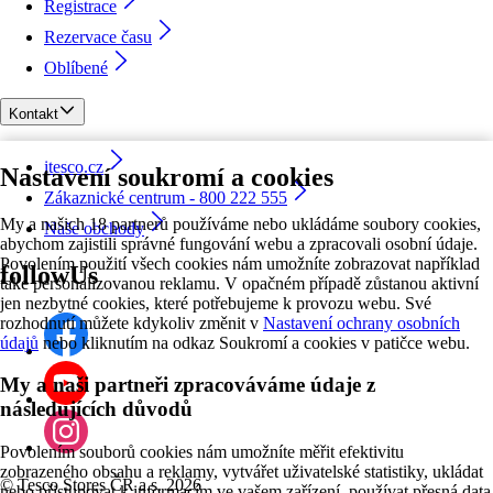
Registrace
Rezervace času
Oblíbené
Kontakt
itesco.cz
Nastavení soukromí a cookies
Zákaznické centrum - 800 222 555
My a našich 18 partnerů používáme nebo ukládáme soubory cookies,
Naše obchody
abychom zajistili správné fungování webu a zpracovali osobní údaje.
Povolením použití všech cookies nám umožníte zobrazovat například
followUs
také personalizovanou reklamu. V opačném případě zůstanou aktivní
jen nezbytné cookies, které potřebujeme k provozu webu. Své
rozhodnutí můžete kdykoliv změnit v
Nastavení ochrany osobních
údajů
nebo kliknutím na odkaz Soukromí a cookies v patičce webu.
My a naši partneři zpracováváme údaje z
následujících důvodů
Povolením souborů cookies nám umožníte měřit efektivitu
zobrazeného obsahu a reklamy, vytvářet uživatelské statistiky, ukládat
©
Tesco Stores ČR a.s. 2026
nebo přistupovat k informacím ve vašem zařízení, používat přesná data