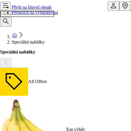
Přejít na hlavní obsah
Přeskočit na vyhledávání
Speciální nabídky
Speciální nabídky
All Offers
Top výběr