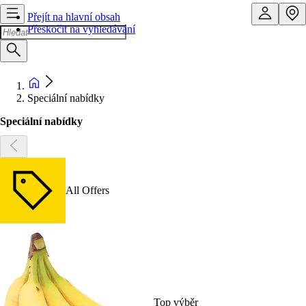
Přejít na hlavní obsah
Přeskočit na vyhledávání
Speciální nabídky
Speciální nabídky
All Offers
Top výběr