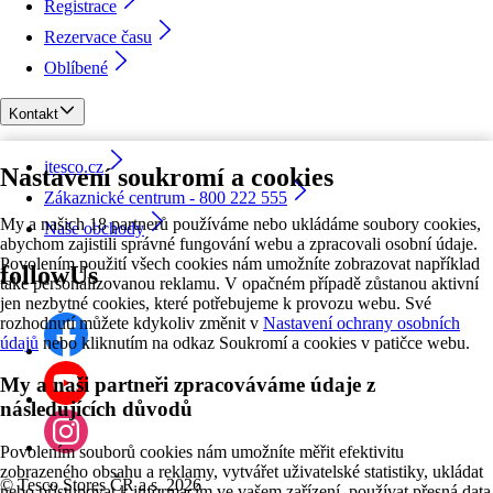
Registrace
Rezervace času
Oblíbené
Kontakt
itesco.cz
Nastavení soukromí a cookies
Zákaznické centrum - 800 222 555
My a našich 18 partnerů používáme nebo ukládáme soubory cookies,
Naše obchody
abychom zajistili správné fungování webu a zpracovali osobní údaje.
Povolením použití všech cookies nám umožníte zobrazovat například
followUs
také personalizovanou reklamu. V opačném případě zůstanou aktivní
jen nezbytné cookies, které potřebujeme k provozu webu. Své
rozhodnutí můžete kdykoliv změnit v
Nastavení ochrany osobních
údajů
nebo kliknutím na odkaz Soukromí a cookies v patičce webu.
My a naši partneři zpracováváme údaje z
následujících důvodů
Povolením souborů cookies nám umožníte měřit efektivitu
zobrazeného obsahu a reklamy, vytvářet uživatelské statistiky, ukládat
©
Tesco Stores ČR a.s. 2026
nebo přistupovat k informacím ve vašem zařízení, používat přesná data