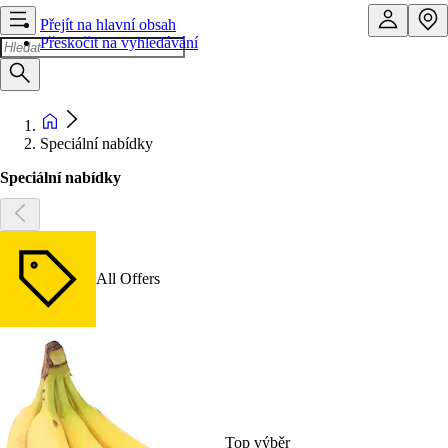
Přejít na hlavní obsah
Přeskočit na vyhledávání
Speciální nabídky
Speciální nabídky
All Offers
Top výběr