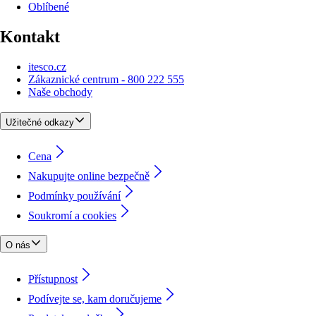
Oblíbené
Kontakt
itesco.cz
Zákaznické centrum - 800 222 555
Naše obchody
Užitečné odkazy
Cena
Nakupujte online bezpečně
Podmínky používání
Soukromí a cookies
O nás
Přístupnost
Podívejte se, kam doručujeme