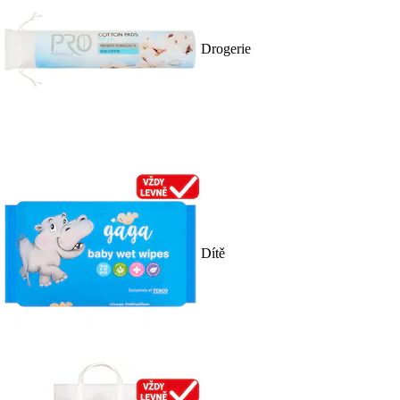
Drogerie
Dítě