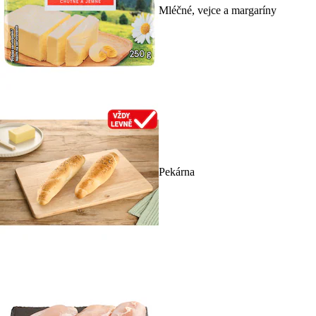
Mléčné, vejce a margaríny
Pekárna