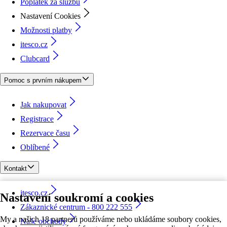
Poplatek za službu
Nastavení Cookies
Možnosti platby
itesco.cz
Clubcard
Pomoc s prvním nákupem
Jak nakupovat
Registrace
Rezervace času
Oblíbené
Kontakt
itesco.cz
Nastavení soukromí a cookies
Zákaznické centrum - 800 222 555
My a našich 18 partnerů používáme nebo ukládáme soubory cookies,
Naše obchody