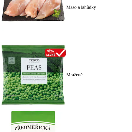
Maso a lahůdky
Mražené