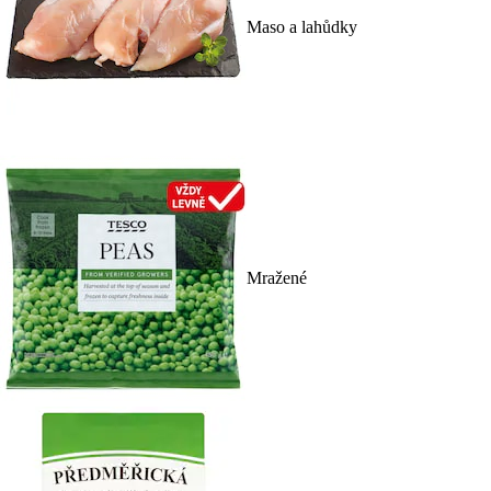
Maso a lahůdky
Mražené