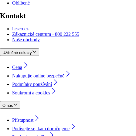
Oblíbené
Kontakt
itesco.cz
Zákaznické centrum - 800 222 555
Naše obchody
Užitečné odkazy
Cena
Nakupujte online bezpečně
Podmínky používání
Soukromí a cookies
O nás
Přístupnost
Podívejte se, kam doručujeme