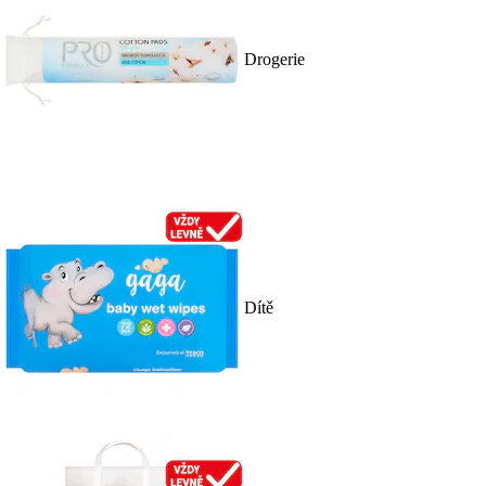
Drogerie
Dítě