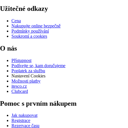
Užitečné odkazy
Cena
Nakupujte online bezpečně
Podmínky používání
Soukromí a cookies
O nás
Přístupnost
Podívejte se, kam doručujeme
Poplatek za službu
Nastavení Cookies
Možnosti platby
itesco.cz
Clubcard
Pomoc s prvním nákupem
Jak nakupovat
Registrace
Rezervace času