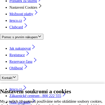
Poplatek za službu
Nastavení Cookies
Možnosti platby
itesco.cz
Clubcard
Pomoc s prvním nákupem
Jak nakupovat
Registrace
Rezervace času
Oblíbené
Kontakt
itesco.cz
Nastavení soukromí a cookies
Zákaznické centrum - 800 222 555
My a našich 18 partnerů používáme nebo ukládáme soubory cookies,
Naše obchody