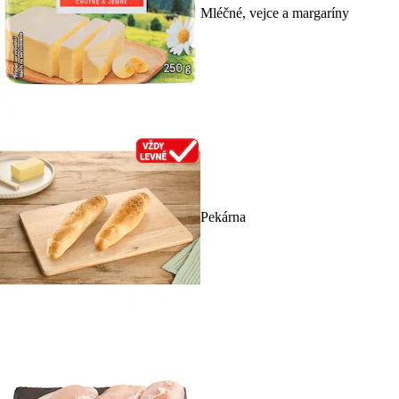
Mléčné, vejce a margaríny
Pekárna