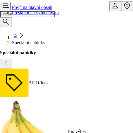
Přejít na hlavní obsah
Přeskočit na vyhledávání
Speciální nabídky
Speciální nabídky
All Offers
Top výběr