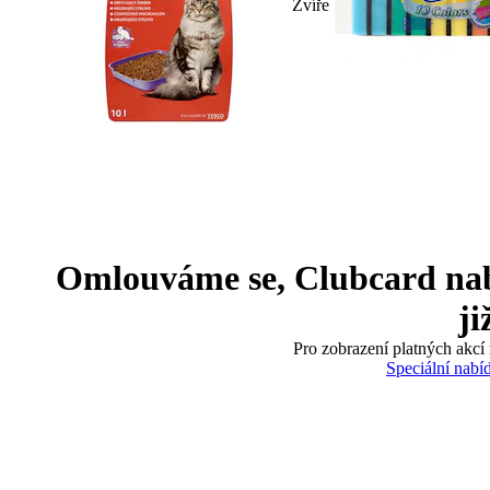
Zvíře
Omlouváme se, Clubcard nabíd
ji
Pro zobrazení platných akcí 
Speciální nabí