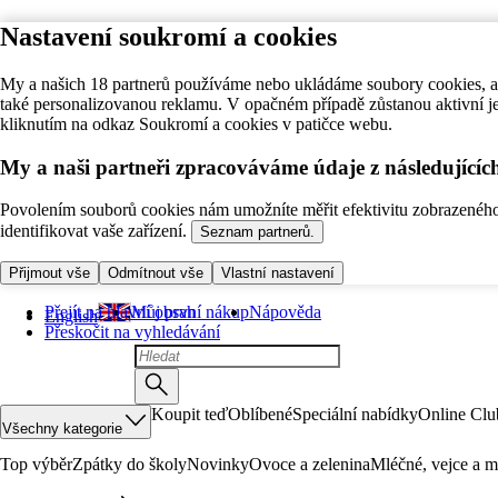
Nastavení soukromí a cookies
My a našich 18 partnerů používáme nebo ukládáme soubory cookies, ab
také personalizovanou reklamu. V opačném případě zůstanou aktivní j
kliknutím na odkaz Soukromí a cookies v patičce webu.
My a naši partneři zpracováváme údaje z následující
Povolením souborů cookies nám umožníte měřit efektivitu zobrazeného o
identifikovat vaše zařízení.
Seznam partnerů.
Přijmout vše
Odmítnout vše
Vlastní nastavení
Přejít na hlavní obsah
Můj první nákup
Nápověda
English
Přeskočit na vyhledávání
Koupit teď
Oblíbené
Speciální nabídky
Online Clu
Všechny kategorie
Top výběr
Zpátky do školy
Novinky
Ovoce a zelenina
Mléčné, vejce a m