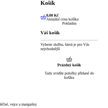
Košík
0,00 Kč
Aktuální cena košíku
0,00 Kč
Aktuální cena košíku
Pokladna
Váš košík
Vyberte službu, která je pro Vás
nejvhodnější
Prázdný košík
Tady uvidíte položky přidané do
košíku
éčné, vejce a margaríny