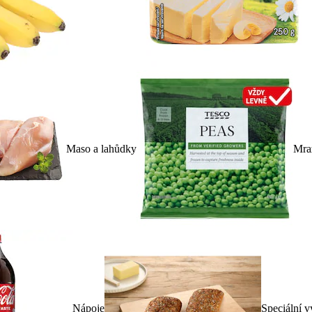
Maso a lahůdky
Mra
Nápoje
Speciální v