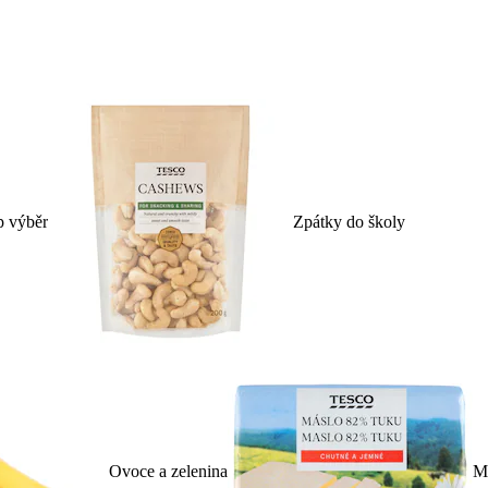
p výběr
Zpátky do školy
Ovoce a zelenina
Ml