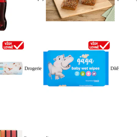
Drogerie
Dítě