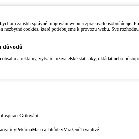
ychom zajistili správné fungování webu a zpracovali osobní údaje. P
en nezbytné cookies, které potřebujeme k provozu webu. Své rozhodnu
ch důvodů
bsahu a reklamy, vytvářet uživatelské statistiky, ukládat nebo přistup
b
Inspirace
Grilování
argaríny
Pekárna
Maso a lahůdky
Mražené
Trvanlivé