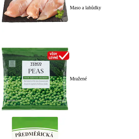
Maso a lahůdky
Mražené