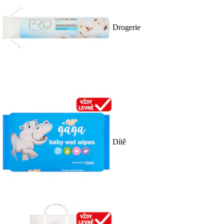
Drogerie
Dítě