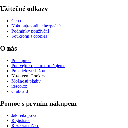
Užitečné odkazy
Cena
Nakupujte online bezpečně
Podmínky používání
Soukromí a cookies
O nás
Přístupnost
Podívejte se, kam doručujeme
Poplatek za službu
Nastavení Cookies
Možnosti platby
itesco.cz
Clubcard
Pomoc s prvním nákupem
Jak nakupovat
Registrace
Rezervace času