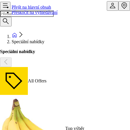
Přejít na hlavní obsah
Přeskočit na vyhledávání
Speciální nabídky
Speciální nabídky
All Offers
Top výběr