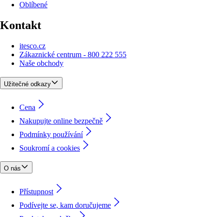
Oblíbené
Kontakt
itesco.cz
Zákaznické centrum - 800 222 555
Naše obchody
Užitečné odkazy
Cena
Nakupujte online bezpečně
Podmínky používání
Soukromí a cookies
O nás
Přístupnost
Podívejte se, kam doručujeme