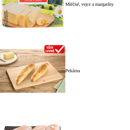
Mléčné, vejce a margaríny
Pekárna