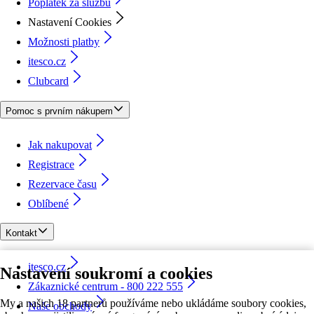
Poplatek za službu
Nastavení Cookies
Možnosti platby
itesco.cz
Clubcard
Pomoc s prvním nákupem
Jak nakupovat
Registrace
Rezervace času
Oblíbené
Kontakt
itesco.cz
Nastavení soukromí a cookies
Zákaznické centrum - 800 222 555
My a našich 18 partnerů používáme nebo ukládáme soubory cookies,
Naše obchody