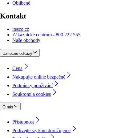
Oblíbené
Kontakt
itesco.cz
Zákaznické centrum - 800 222 555
Naše obchody
Užitečné odkazy
Cena
Nakupujte online bezpečně
Podmínky používání
Soukromí a cookies
O nás
Přístupnost
Podívejte se, kam doručujeme