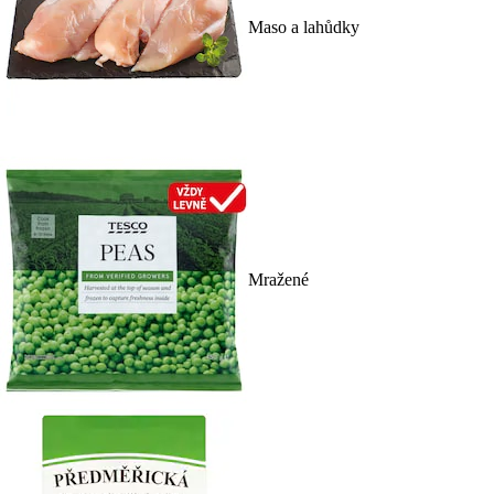
Maso a lahůdky
Mražené