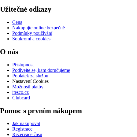
Užitečné odkazy
Cena
Nakupujte online bezpečně
Podmínky používání
Soukromí a cookies
O nás
Přístupnost
Podívejte se, kam doručujeme
Poplatek za službu
Nastavení Cookies
Možnosti platby
itesco.cz
Clubcard
Pomoc s prvním nákupem
Jak nakupovat
Registrace
Rezervace času