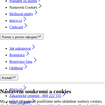
Poplatek za službu
Nastavení Cookies
Možnosti platby
itesco.cz
Clubcard
Pomoc s prvním nákupem
Jak nakupovat
Registrace
Rezervace času
Oblíbené
Kontakt
itesco.cz
Nastavení soukromí a cookies
Zákaznické centrum - 800 222 555
My a našich 18 partnerů používáme nebo ukládáme soubory cookies,
Naše obchody