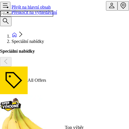
Přejít na hlavní obsah
Přeskočit na vyhledávání
Speciální nabídky
Speciální nabídky
All Offers
Top výběr