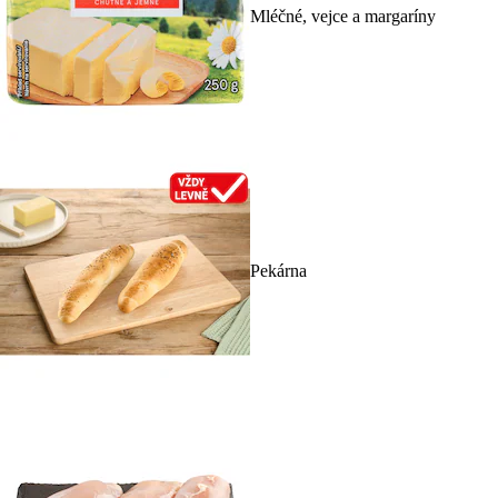
Mléčné, vejce a margaríny
Pekárna