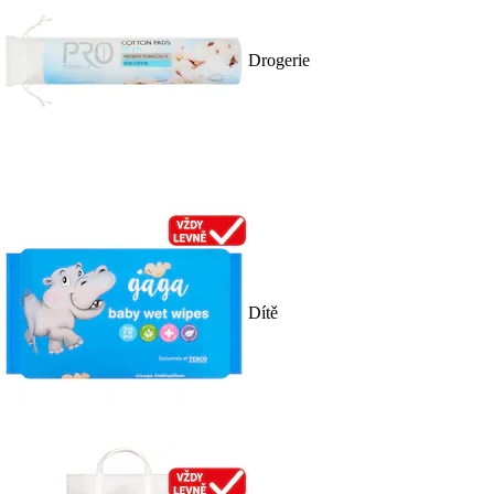
Drogerie
Dítě