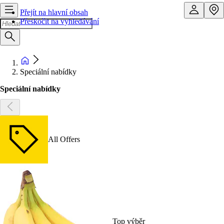
Přejít na hlavní obsah
Přeskočit na vyhledávání
Speciální nabídky
Speciální nabídky
All Offers
Top výběr