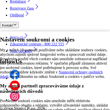
Registrace
Rezervace času
Oblíbené
Kontakt
itesco.cz
Nastavení soukromí a cookies
Zákaznické centrum - 800 222 555
My a našich 18 partnerů používáme nebo ukládáme soubory cookies,
Naše obchody
abychom zajistili správné fungování webu a zpracovali osobní údaje.
Povolením použití všech cookies nám umožníte zobrazovat například
followUs
také personalizovanou reklamu. V opačném případě zůstanou aktivní
jen nezbytné cookies, které potřebujeme k provozu webu. Své
rozhodnutí můžete kdykoliv změnit v
Nastavení ochrany osobních
údajů
nebo kliknutím na odkaz Soukromí a cookies v patičce webu.
My a naši partneři zpracováváme údaje z
následujících důvodů
Povolením souborů cookies nám umožníte měřit efektivitu
zobrazeného obsahu a reklamy, vytvářet uživatelské statistiky, ukládat
©
Tesco Stores ČR a.s. 2026
nebo přistupovat k informacím ve vašem zařízení, používat přesná data