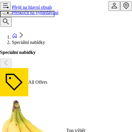
Přejít na hlavní obsah
Přeskočit na vyhledávání
Speciální nabídky
Speciální nabídky
All Offers
Top výběr