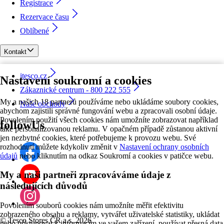
Registrace
Rezervace času
Oblíbené
Kontakt
itesco.cz
Nastavení soukromí a cookies
Zákaznické centrum - 800 222 555
My a našich 18 partnerů používáme nebo ukládáme soubory cookies,
Naše obchody
abychom zajistili správné fungování webu a zpracovali osobní údaje.
Povolením použití všech cookies nám umožníte zobrazovat například
followUs
také personalizovanou reklamu. V opačném případě zůstanou aktivní
jen nezbytné cookies, které potřebujeme k provozu webu. Své
rozhodnutí můžete kdykoliv změnit v
Nastavení ochrany osobních
údajů
nebo kliknutím na odkaz Soukromí a cookies v patičce webu.
My a naši partneři zpracováváme údaje z
následujících důvodů
Povolením souborů cookies nám umožníte měřit efektivitu
zobrazeného obsahu a reklamy, vytvářet uživatelské statistiky, ukládat
©
Tesco Stores ČR a.s. 2026
nebo přistupovat k informacím ve vašem zařízení, používat přesná data