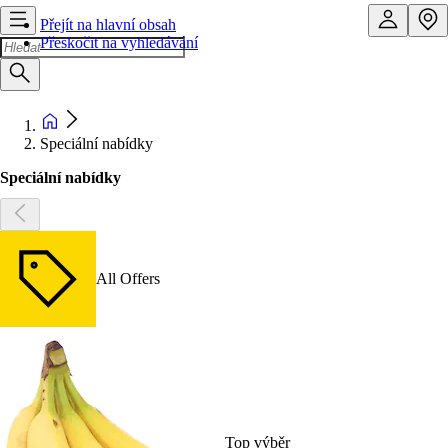
Přejít na hlavní obsah
Přeskočit na vyhledávání
Speciální nabídky
Speciální nabídky
All Offers
Top výběr