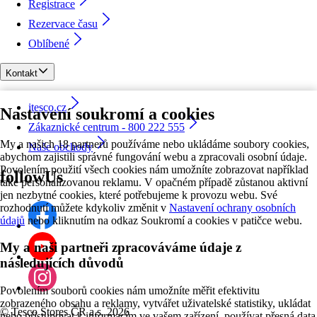
Registrace
Rezervace času
Oblíbené
Kontakt
itesco.cz
Nastavení soukromí a cookies
Zákaznické centrum - 800 222 555
My a našich 18 partnerů používáme nebo ukládáme soubory cookies,
Naše obchody
abychom zajistili správné fungování webu a zpracovali osobní údaje.
Povolením použití všech cookies nám umožníte zobrazovat například
followUs
také personalizovanou reklamu. V opačném případě zůstanou aktivní
jen nezbytné cookies, které potřebujeme k provozu webu. Své
rozhodnutí můžete kdykoliv změnit v
Nastavení ochrany osobních
údajů
nebo kliknutím na odkaz Soukromí a cookies v patičce webu.
My a naši partneři zpracováváme údaje z
následujících důvodů
Povolením souborů cookies nám umožníte měřit efektivitu
zobrazeného obsahu a reklamy, vytvářet uživatelské statistiky, ukládat
©
Tesco Stores ČR a.s. 2026
nebo přistupovat k informacím ve vašem zařízení, používat přesná data