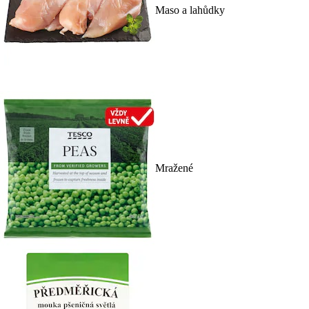
Maso a lahůdky
Mražené