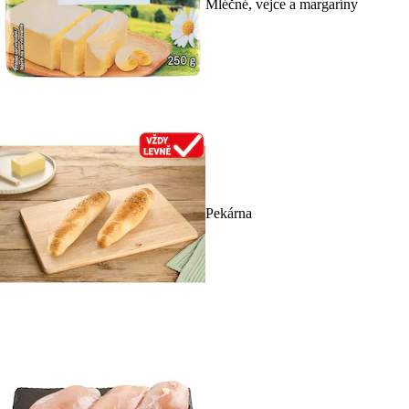
Mléčné, vejce a margaríny
Pekárna