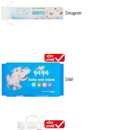
Drogerie
Dítě