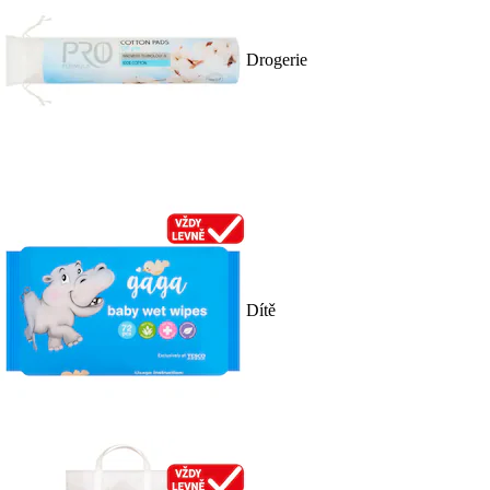
Drogerie
Dítě