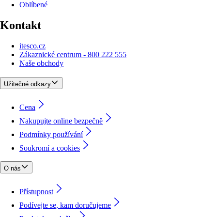
Oblíbené
Kontakt
itesco.cz
Zákaznické centrum - 800 222 555
Naše obchody
Užitečné odkazy
Cena
Nakupujte online bezpečně
Podmínky používání
Soukromí a cookies
O nás
Přístupnost
Podívejte se, kam doručujeme