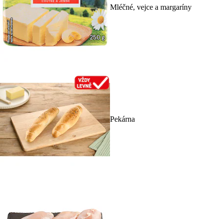
Mléčné, vejce a margaríny
Pekárna