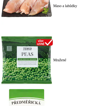
Maso a lahůdky
Mražené