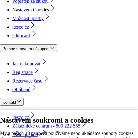
Poplatek za službu
Nastavení Cookies
Možnosti platby
itesco.cz
Clubcard
Pomoc s prvním nákupem
Jak nakupovat
Registrace
Rezervace času
Oblíbené
Kontakt
itesco.cz
Nastavení soukromí a cookies
Zákaznické centrum - 800 222 555
My a našich 18 partnerů používáme nebo ukládáme soubory cookies,
Naše obchody