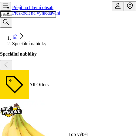
Přejít na hlavní obsah
Přeskočit na vyhledávání
Speciální nabídky
Speciální nabídky
All Offers
Top výběr