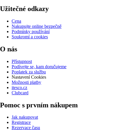
Užitečné odkazy
Cena
Nakupujte online bezpečně
Podmínky používání
Soukromí a cookies
O nás
Přístupnost
Podívejte se, kam doručujeme
Poplatek za službu
Nastavení Cookies
Možnosti platby
itesco.cz
Clubcard
Pomoc s prvním nákupem
Jak nakupovat
Registrace
Rezervace času