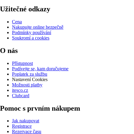
Užitečné odkazy
Cena
Nakupujte online bezpečně
Podmínky používání
Soukromí a cookies
O nás
Přístupnost
Podívejte se, kam doručujeme
Poplatek za službu
Nastavení Cookies
Možnosti platby
itesco.cz
Clubcard
Pomoc s prvním nákupem
Jak nakupovat
Registrace
Rezervace času