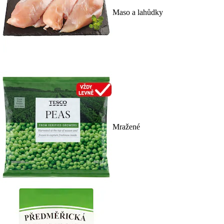
Maso a lahůdky
Mražené