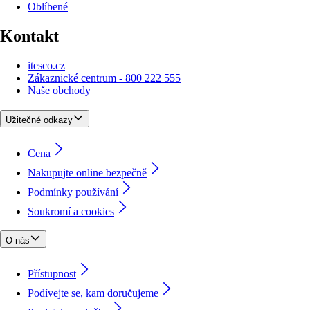
Oblíbené
Kontakt
itesco.cz
Zákaznické centrum - 800 222 555
Naše obchody
Užitečné odkazy
Cena
Nakupujte online bezpečně
Podmínky používání
Soukromí a cookies
O nás
Přístupnost
Podívejte se, kam doručujeme