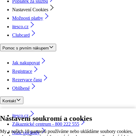
Poplatek za službu
Nastavení Cookies
Možnosti platby
itesco.cz
Clubcard
Pomoc s prvním nákupem
Jak nakupovat
Registrace
Rezervace času
Oblíbené
Kontakt
itesco.cz
Nastavení soukromí a cookies
Zákaznické centrum - 800 222 555
My a našich 18 partnerů používáme nebo ukládáme soubory cookies,
Naše obchody