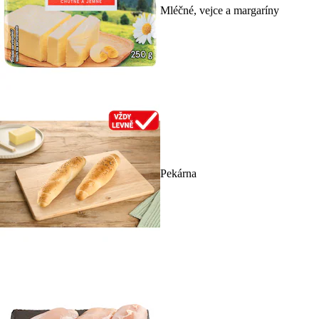
Mléčné, vejce a margaríny
Pekárna