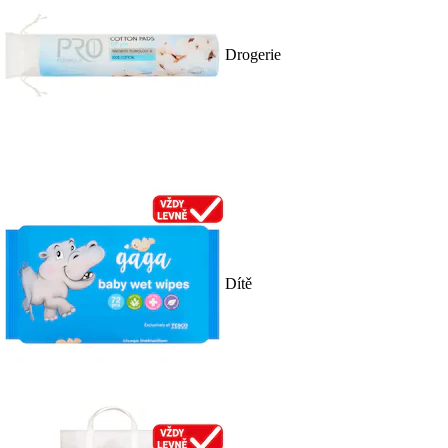
Drogerie
Dítě