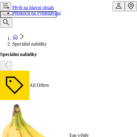
Přejít na hlavní obsah
Přeskočit na vyhledávání
Speciální nabídky
Speciální nabídky
All Offers
Top výběr