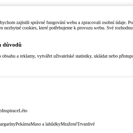
ychom zajistili správné fungování webu a zpracovali osobní údaje. P
en nezbytné cookies, které potřebujeme k provozu webu. Své rozhodnu
ch důvodů
bsahu a reklamy, vytvářet uživatelské statistiky, ukládat nebo přistup
b
Inspirace
Léto
argaríny
Pekárna
Maso a lahůdky
Mražené
Trvanlivé