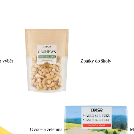
p výběr
Zpátky do školy
Ovoce a zelenina
Ml