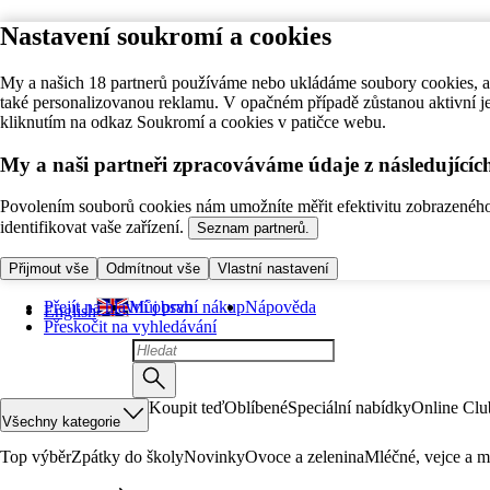
Nastavení soukromí a cookies
My a našich 18 partnerů používáme nebo ukládáme soubory cookies, ab
také personalizovanou reklamu. V opačném případě zůstanou aktivní j
kliknutím na odkaz Soukromí a cookies v patičce webu.
My a naši partneři zpracováváme údaje z následující
Povolením souborů cookies nám umožníte měřit efektivitu zobrazeného o
identifikovat vaše zařízení.
Seznam partnerů.
Přijmout vše
Odmítnout vše
Vlastní nastavení
Přejít na hlavní obsah
Můj první nákup
Nápověda
English
Přeskočit na vyhledávání
Koupit teď
Oblíbené
Speciální nabídky
Online Clu
Všechny kategorie
Top výběr
Zpátky do školy
Novinky
Ovoce a zelenina
Mléčné, vejce a m