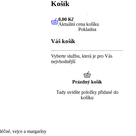
Košík
0,00 Kč
Aktuální cena košíku
0,00 Kč
Aktuální cena košíku
Pokladna
Váš košík
Vyberte službu, která je pro Vás
nejvhodnější
Prázdný košík
Tady uvidíte položky přidané do
košíku
éčné, vejce a margaríny