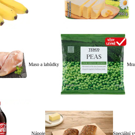
Maso a lahůdky
Mra
Nápoje
Speciální v