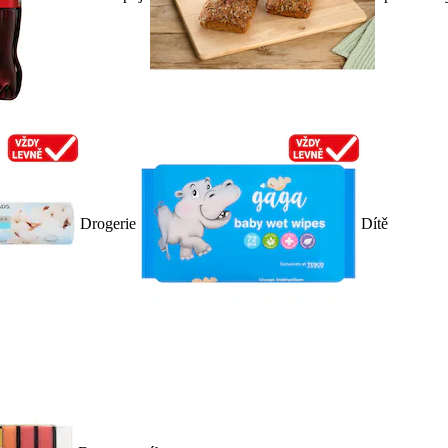
Drogerie
Dítě