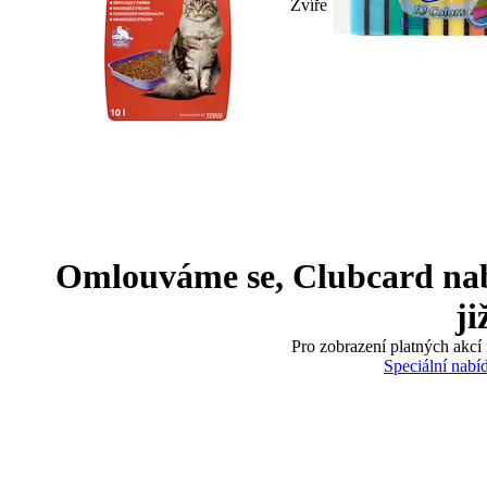
Zvíře
Omlouváme se, Clubcard nabíd
ji
Pro zobrazení platných akcí 
Speciální nabí