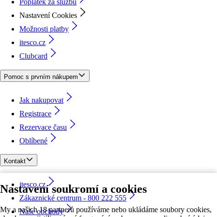
Poplatek za službu
Nastavení Cookies
Možnosti platby
itesco.cz
Clubcard
Pomoc s prvním nákupem
Jak nakupovat
Registrace
Rezervace času
Oblíbené
Kontakt
itesco.cz
Nastavení soukromí a cookies
Zákaznické centrum - 800 222 555
My a našich 18 partnerů používáme nebo ukládáme soubory cookies,
Naše obchody