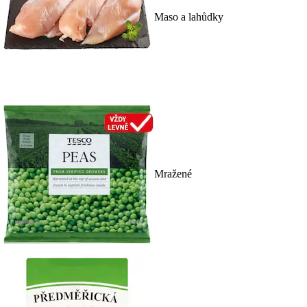
Maso a lahůdky
Mražené