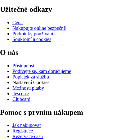
Užitečné odkazy
Cena
Nakupujte online bezpečně
Podmínky používání
Soukromí a cookies
O nás
Přístupnost
Podívejte se, kam doručujeme
Poplatek za službu
Nastavení Cookies
Možnosti platby
itesco.cz
Clubcard
Pomoc s prvním nákupem
Jak nakupovat
Registrace
Rezervace času