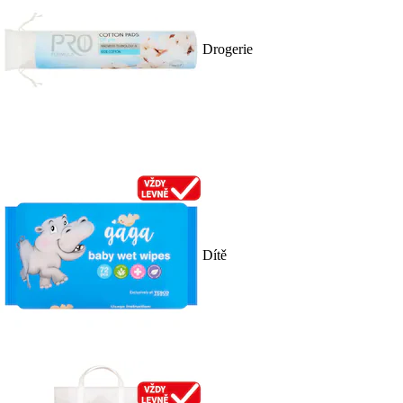
Drogerie
Dítě