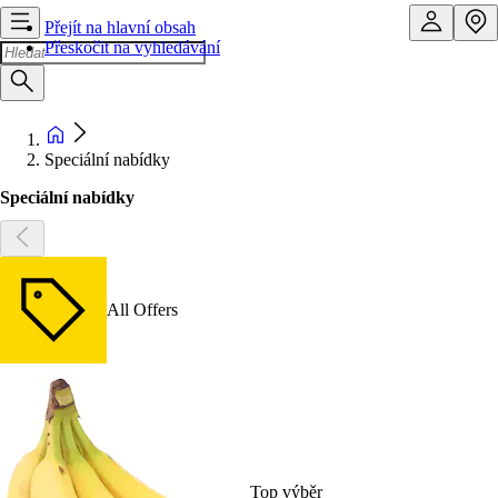
Přejít na hlavní obsah
Přeskočit na vyhledávání
Speciální nabídky
Speciální nabídky
All Offers
Top výběr