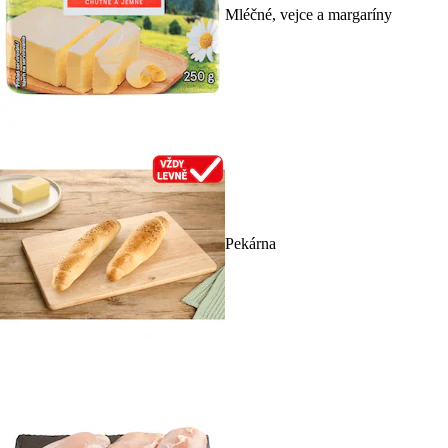
Mléčné, vejce a margaríny
Pekárna