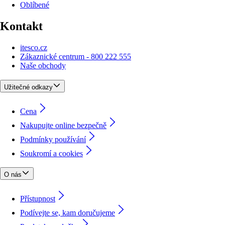
Oblíbené
Kontakt
itesco.cz
Zákaznické centrum - 800 222 555
Naše obchody
Užitečné odkazy
Cena
Nakupujte online bezpečně
Podmínky používání
Soukromí a cookies
O nás
Přístupnost
Podívejte se, kam doručujeme