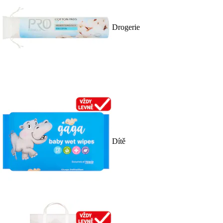
Drogerie
Dítě