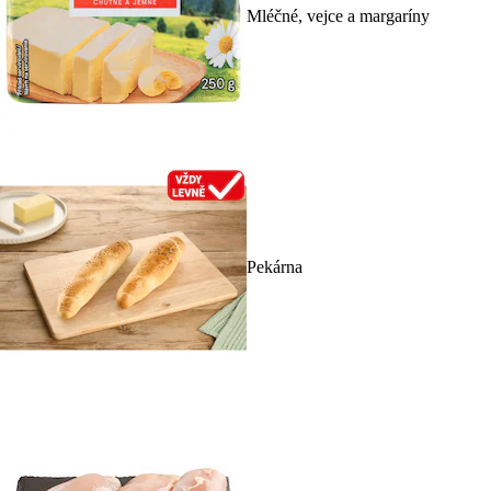
Mléčné, vejce a margaríny
Pekárna