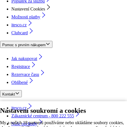
Poplatek za službu
Nastavení Cookies
Možnosti platby
itesco.cz
Clubcard
Pomoc s prvním nákupem
Jak nakupovat
Registrace
Rezervace času
Oblíbené
Kontakt
itesco.cz
Nastavení soukromí a cookies
Zákaznické centrum - 800 222 555
My a našich 18 partnerů používáme nebo ukládáme soubory cookies,
Naše obchody