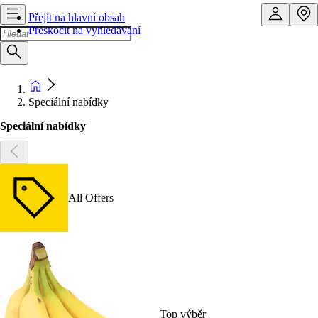
Přejít na hlavní obsah
Přeskočit na vyhledávání
Speciální nabídky
Speciální nabídky
All Offers
Top výběr