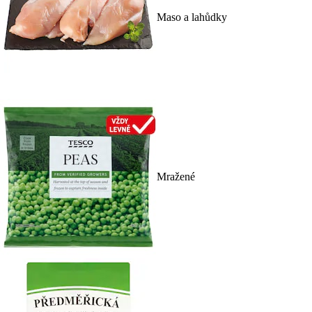
Maso a lahůdky
Mražené