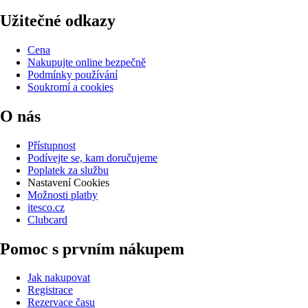
Užitečné odkazy
Cena
Nakupujte online bezpečně
Podmínky používání
Soukromí a cookies
O nás
Přístupnost
Podívejte se, kam doručujeme
Poplatek za službu
Nastavení Cookies
Možnosti platby
itesco.cz
Clubcard
Pomoc s prvním nákupem
Jak nakupovat
Registrace
Rezervace času