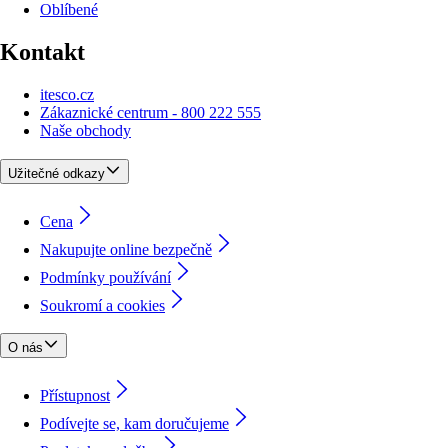
Oblíbené
Kontakt
itesco.cz
Zákaznické centrum - 800 222 555
Naše obchody
Užitečné odkazy
Cena
Nakupujte online bezpečně
Podmínky používání
Soukromí a cookies
O nás
Přístupnost
Podívejte se, kam doručujeme