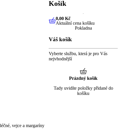
Košík
0,00 Kč
Aktuální cena košíku
0,00 Kč
Aktuální cena košíku
Pokladna
Váš košík
Vyberte službu, která je pro Vás
nejvhodnější
Prázdný košík
Tady uvidíte položky přidané do
košíku
éčné, vejce a margaríny