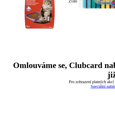
Zvíře
Omlouváme se, Clubcard nabíd
ji
Pro zobrazení platných akcí 
Speciální nabí