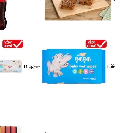
Drogerie
Dítě