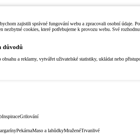
ychom zajistili správné fungování webu a zpracovali osobní údaje. P
en nezbytné cookies, které potřebujeme k provozu webu. Své rozhodnu
ch důvodů
bsahu a reklamy, vytvářet uživatelské statistiky, ukládat nebo přistup
b
Inspirace
Grilování
argaríny
Pekárna
Maso a lahůdky
Mražené
Trvanlivé