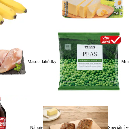
Maso a lahůdky
Mra
Nápoje
Speciální v