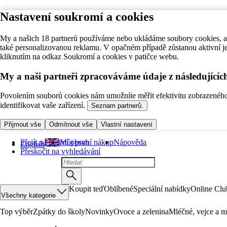
Nastavení soukromí a cookies
My a našich 18 partnerů používáme nebo ukládáme soubory cookies, ab
také personalizovanou reklamu. V opačném případě zůstanou aktivní j
kliknutím na odkaz Soukromí a cookies v patičce webu.
My a naši partneři zpracováváme údaje z následující
Povolením souborů cookies nám umožníte měřit efektivitu zobrazeného o
identifikovat vaše zařízení.
Seznam partnerů.
Přijmout vše
Odmítnout vše
Vlastní nastavení
Přejít na hlavní obsah
Můj první nákup
Nápověda
English
Přeskočit na vyhledávání
Koupit teď
Oblíbené
Speciální nabídky
Online Clu
Všechny kategorie
Top výběr
Zpátky do školy
Novinky
Ovoce a zelenina
Mléčné, vejce a m