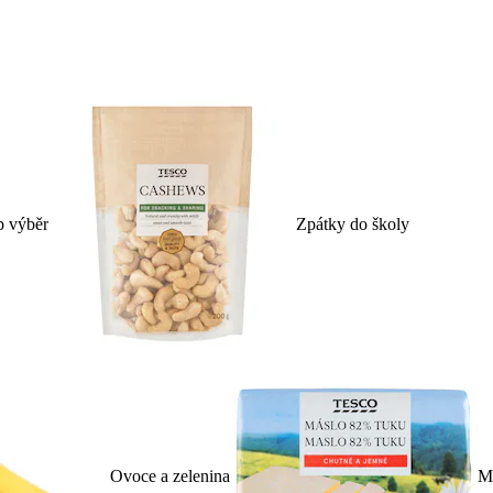
p výběr
Zpátky do školy
Ovoce a zelenina
Ml