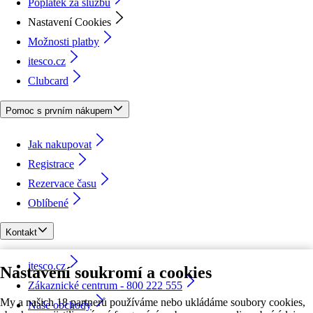
Poplatek za službu
Nastavení Cookies
Možnosti platby
itesco.cz
Clubcard
Pomoc s prvním nákupem
Jak nakupovat
Registrace
Rezervace času
Oblíbené
Kontakt
itesco.cz
Nastavení soukromí a cookies
Zákaznické centrum - 800 222 555
My a našich 18 partnerů používáme nebo ukládáme soubory cookies,
Naše obchody