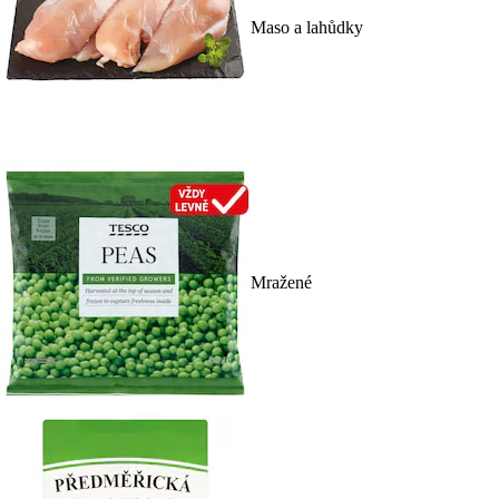
Maso a lahůdky
Mražené