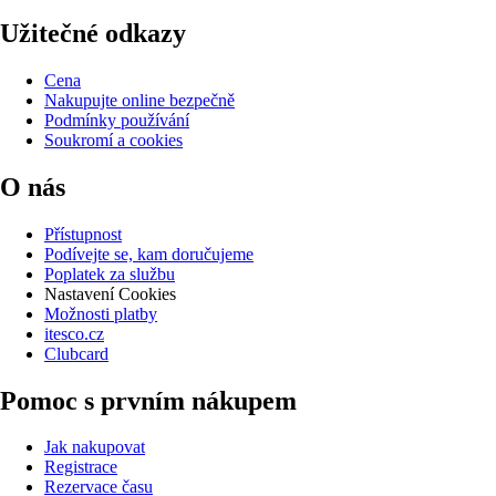
Užitečné odkazy
Cena
Nakupujte online bezpečně
Podmínky používání
Soukromí a cookies
O nás
Přístupnost
Podívejte se, kam doručujeme
Poplatek za službu
Nastavení Cookies
Možnosti platby
itesco.cz
Clubcard
Pomoc s prvním nákupem
Jak nakupovat
Registrace
Rezervace času