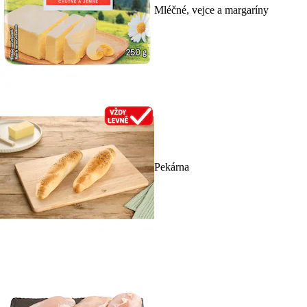
Mléčné, vejce a margaríny
Pekárna