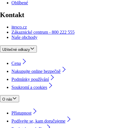
Oblíbené
Kontakt
itesco.cz
Zákaznické centrum - 800 222 555
Naše obchody
Užitečné odkazy
Cena
Nakupujte online bezpečně
Podmínky používání
Soukromí a cookies
O nás
Přístupnost
Podívejte se, kam doručujeme