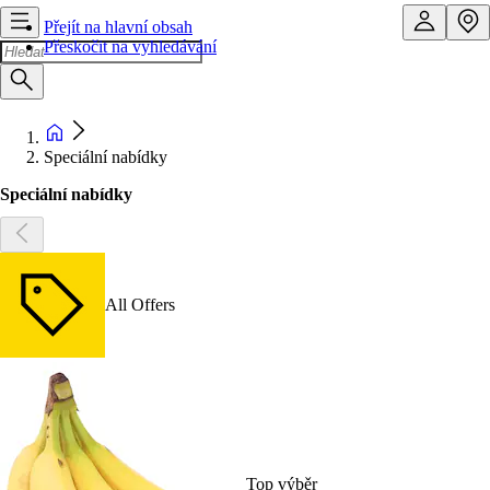
Přejít na hlavní obsah
Přeskočit na vyhledávání
Speciální nabídky
Speciální nabídky
All Offers
Top výběr