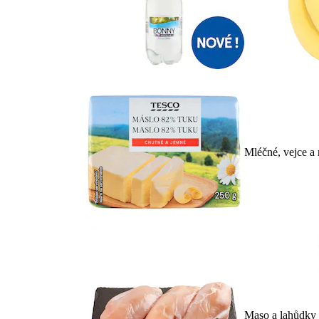
Mléčné, vejce a
Maso a lahůdky