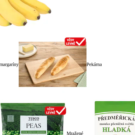
 margaríny
Pekárna
Mražené