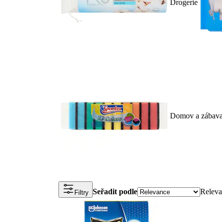
Drogerie
Domov a zábav
Seřadit podle
Releva
Filtry