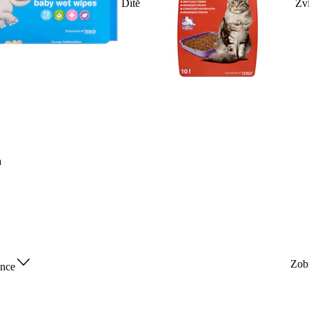
Dítě
Zv
a
Zob
nce