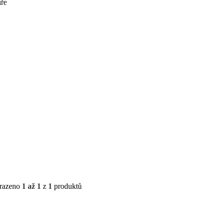
íře
razeno
1 až 1
z
1
produktů