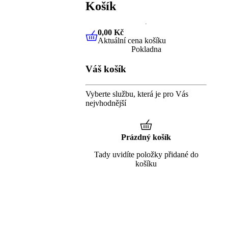
Košík
0,00 Kč
Aktuální cena košíku
0,00 Kč
Aktuální cena košíku
Pokladna
Váš košík
Vyberte službu, která je pro Vás
nejvhodnější
Prázdný košík
Tady uvidíte položky přidané do
košíku