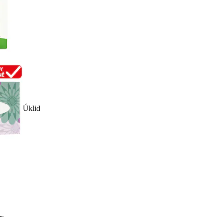
Úklid