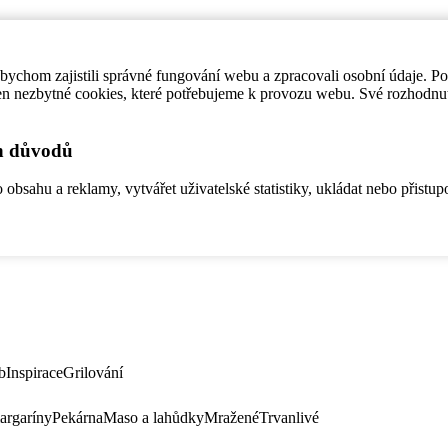
ychom zajistili správné fungování webu a zpracovali osobní údaje. P
en nezbytné cookies, které potřebujeme k provozu webu. Své rozhodnu
ch důvodů
bsahu a reklamy, vytvářet uživatelské statistiky, ukládat nebo přistup
b
Inspirace
Grilování
argaríny
Pekárna
Maso a lahůdky
Mražené
Trvanlivé