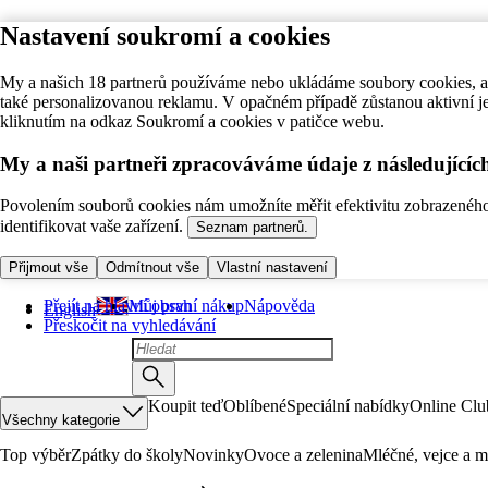
Nastavení soukromí a cookies
My a našich 18 partnerů používáme nebo ukládáme soubory cookies, ab
také personalizovanou reklamu. V opačném případě zůstanou aktivní j
kliknutím na odkaz Soukromí a cookies v patičce webu.
My a naši partneři zpracováváme údaje z následující
Povolením souborů cookies nám umožníte měřit efektivitu zobrazeného o
identifikovat vaše zařízení.
Seznam partnerů.
Přijmout vše
Odmítnout vše
Vlastní nastavení
Přejít na hlavní obsah
Můj první nákup
Nápověda
English
Přeskočit na vyhledávání
Koupit teď
Oblíbené
Speciální nabídky
Online Clu
Všechny kategorie
Top výběr
Zpátky do školy
Novinky
Ovoce a zelenina
Mléčné, vejce a m