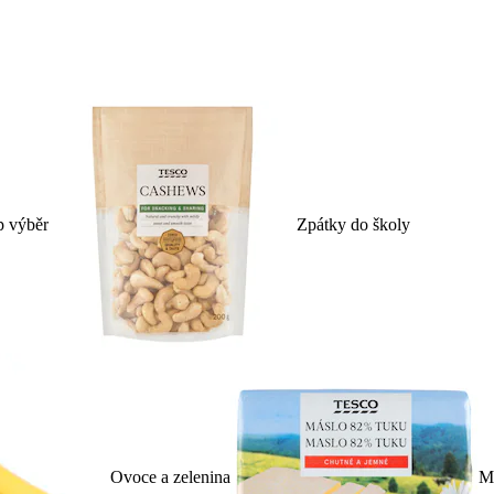
p výběr
Zpátky do školy
Ovoce a zelenina
Ml