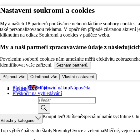
Nastavení soukromí a cookies
My a našich 18 partnerů používáme nebo ukládáme soubory cookies, ab
také personalizovanou reklamu. V opačném případě zůstanou aktivní j
kliknutím na odkaz Soukromí a cookies v patičce webu.
My a naši partneři zpracováváme údaje z následující
Povolením souborů cookies nám umožníte měřit efektivitu zobrazeného o
identifikovat vaše zařízení.
Seznam partnerů.
Přijmout vše
Odmítnout vše
Vlastní nastavení
Přejít na hlavní obsah
Můj první nákup
Nápověda
English
Přeskočit na vyhledávání
Koupit teď
Oblíbené
Speciální nabídky
Online Clu
Všechny kategorie
Top výběr
Zpátky do školy
Novinky
Ovoce a zelenina
Mléčné, vejce a m