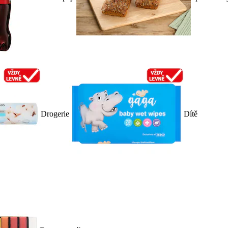
Drogerie
Dítě