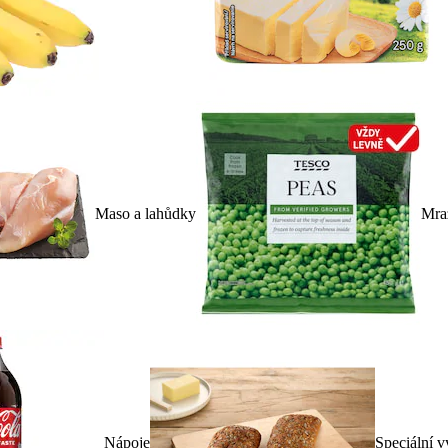
Maso a lahůdky
Mra
Nápoje
Speciální v