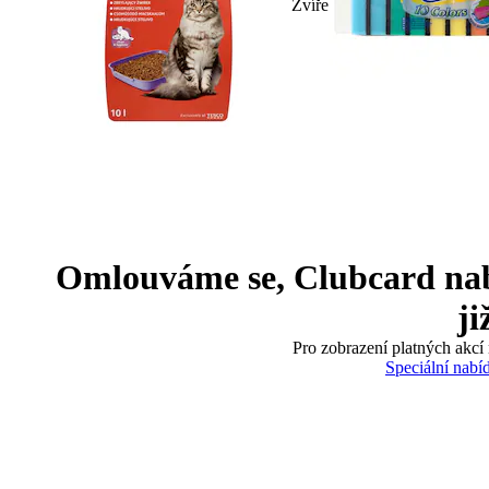
Zvíře
Omlouváme se, Clubcard nabíd
ji
Pro zobrazení platných akcí 
Speciální nabí