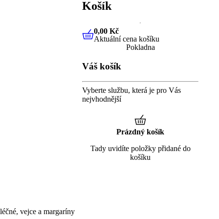
Košík
0,00 Kč
Aktuální cena košíku
0,00 Kč
Aktuální cena košíku
Pokladna
Váš košík
Vyberte službu, která je pro Vás
nejvhodnější
Prázdný košík
Tady uvidíte položky přidané do
košíku
éčné, vejce a margaríny