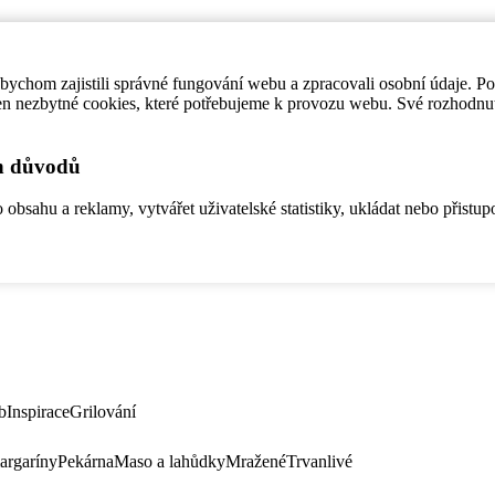
ychom zajistili správné fungování webu a zpracovali osobní údaje. P
en nezbytné cookies, které potřebujeme k provozu webu. Své rozhodnu
ch důvodů
bsahu a reklamy, vytvářet uživatelské statistiky, ukládat nebo přistup
b
Inspirace
Grilování
argaríny
Pekárna
Maso a lahůdky
Mražené
Trvanlivé