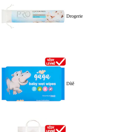
Drogerie
Dítě