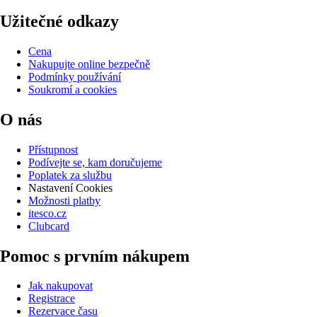
Užitečné odkazy
Cena
Nakupujte online bezpečně
Podmínky používání
Soukromí a cookies
O nás
Přístupnost
Podívejte se, kam doručujeme
Poplatek za službu
Nastavení Cookies
Možnosti platby
itesco.cz
Clubcard
Pomoc s prvním nákupem
Jak nakupovat
Registrace
Rezervace času