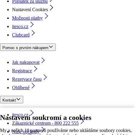
Poplatek za službu
Nastavení Cookies
Možnosti platby
itesco.cz
Clubcard
Pomoc s prvním nákupem
Jak nakupovat
Registrace
Rezervace času
Oblíbené
Kontakt
itesco.cz
Nastavení soukromí a cookies
Zákaznické centrum - 800 222 555
My a našich 18 partnerů používáme nebo ukládáme soubory cookies,
Naše obchody