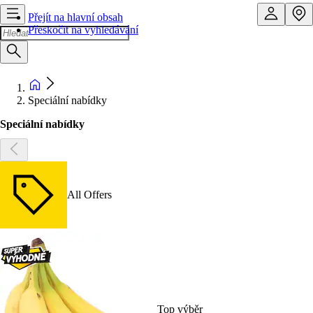
Přejít na hlavní obsah
Přeskočit na vyhledávání
Speciální nabídky
Speciální nabídky
All Offers
Top výběr