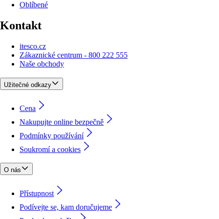
Oblíbené
Kontakt
itesco.cz
Zákaznické centrum - 800 222 555
Naše obchody
Užitečné odkazy
Cena
Nakupujte online bezpečně
Podmínky používání
Soukromí a cookies
O nás
Přístupnost
Podívejte se, kam doručujeme