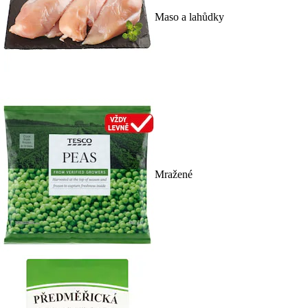
Maso a lahůdky
Mražené