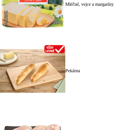
Mléčné, vejce a margaríny
Pekárna