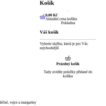
Košík
0,00 Kč
Aktuální cena košíku
0,00 Kč
Aktuální cena košíku
Pokladna
Váš košík
Vyberte službu, která je pro Vás
nejvhodnější
Prázdný košík
Tady uvidíte položky přidané do
košíku
éčné, vejce a margaríny