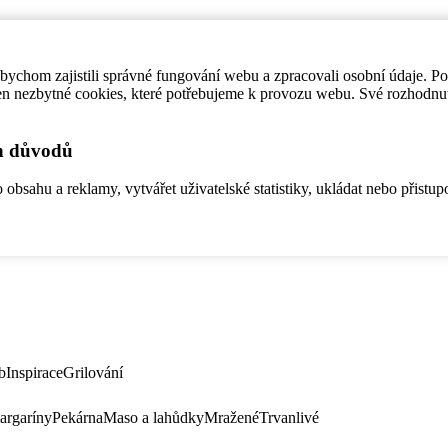
ychom zajistili správné fungování webu a zpracovali osobní údaje. P
en nezbytné cookies, které potřebujeme k provozu webu. Své rozhodnu
ch důvodů
bsahu a reklamy, vytvářet uživatelské statistiky, ukládat nebo přistup
b
Inspirace
Grilování
argaríny
Pekárna
Maso a lahůdky
Mražené
Trvanlivé