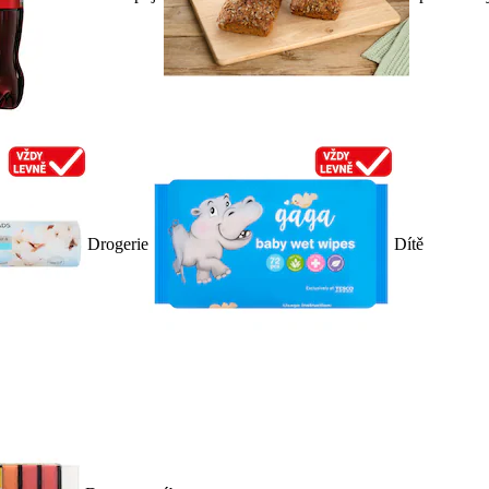
Drogerie
Dítě