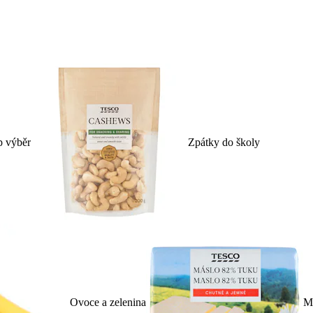
p výběr
Zpátky do školy
Ovoce a zelenina
Ml