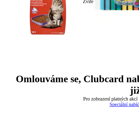
Zvíře
Omlouváme se, Clubcard nabíd
ji
Pro zobrazení platných akcí 
Speciální nabí