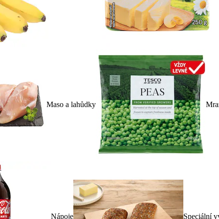
Maso a lahůdky
Mra
Nápoje
Speciální v