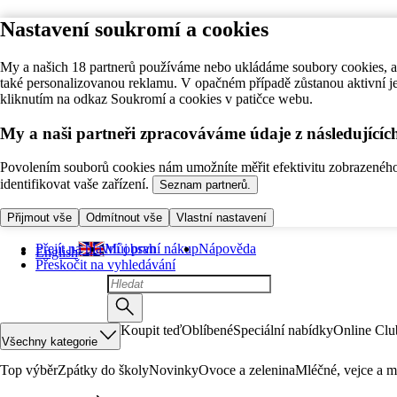
Nastavení soukromí a cookies
My a našich 18 partnerů používáme nebo ukládáme soubory cookies, ab
také personalizovanou reklamu. V opačném případě zůstanou aktivní j
kliknutím na odkaz Soukromí a cookies v patičce webu.
My a naši partneři zpracováváme údaje z následující
Povolením souborů cookies nám umožníte měřit efektivitu zobrazeného o
identifikovat vaše zařízení.
Seznam partnerů.
Přijmout vše
Odmítnout vše
Vlastní nastavení
Přejít na hlavní obsah
Můj první nákup
Nápověda
English
Přeskočit na vyhledávání
Koupit teď
Oblíbené
Speciální nabídky
Online Clu
Všechny kategorie
Top výběr
Zpátky do školy
Novinky
Ovoce a zelenina
Mléčné, vejce a m