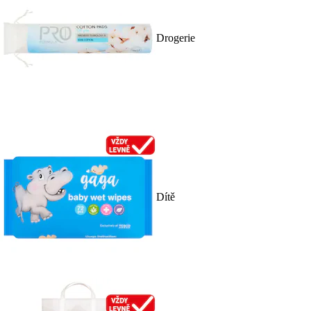
Drogerie
Dítě