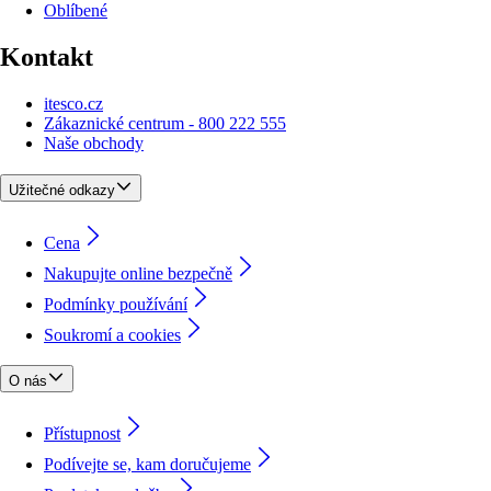
Oblíbené
Kontakt
itesco.cz
Zákaznické centrum - 800 222 555
Naše obchody
Užitečné odkazy
Cena
Nakupujte online bezpečně
Podmínky používání
Soukromí a cookies
O nás
Přístupnost
Podívejte se, kam doručujeme