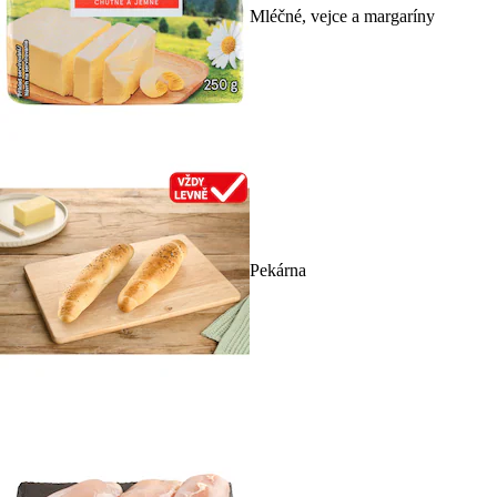
Mléčné, vejce a margaríny
Pekárna