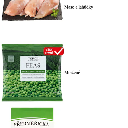
Maso a lahůdky
Mražené