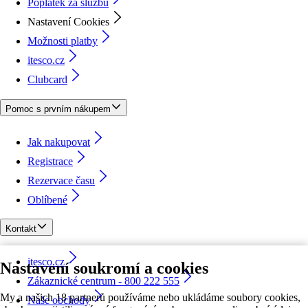
Poplatek za službu
Nastavení Cookies
Možnosti platby
itesco.cz
Clubcard
Pomoc s prvním nákupem
Jak nakupovat
Registrace
Rezervace času
Oblíbené
Kontakt
itesco.cz
Nastavení soukromí a cookies
Zákaznické centrum - 800 222 555
My a našich 18 partnerů používáme nebo ukládáme soubory cookies,
Naše obchody