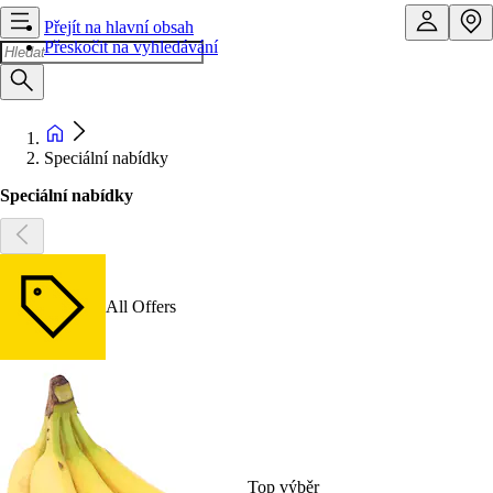
Přejít na hlavní obsah
Přeskočit na vyhledávání
Speciální nabídky
Speciální nabídky
All Offers
Top výběr