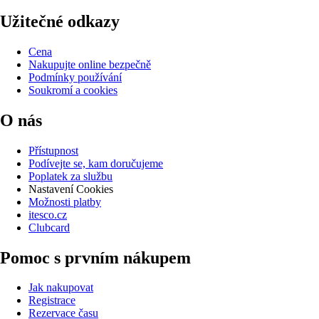
Užitečné odkazy
Cena
Nakupujte online bezpečně
Podmínky používání
Soukromí a cookies
O nás
Přístupnost
Podívejte se, kam doručujeme
Poplatek za službu
Nastavení Cookies
Možnosti platby
itesco.cz
Clubcard
Pomoc s prvním nákupem
Jak nakupovat
Registrace
Rezervace času