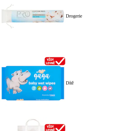
Drogerie
Dítě