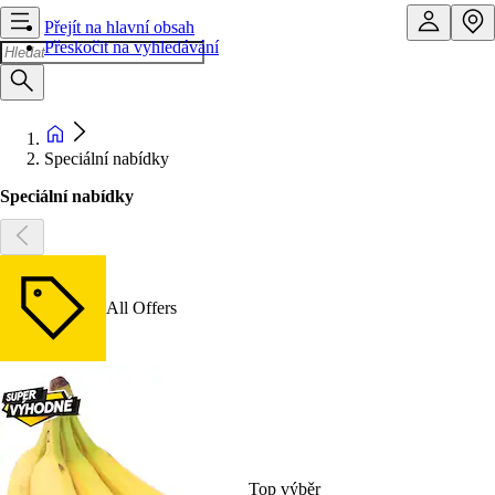
Přejít na hlavní obsah
Přeskočit na vyhledávání
Speciální nabídky
Speciální nabídky
All Offers
Top výběr