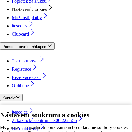
Poplatek za službu
Nastavení Cookies
Možnosti platby
itesco.cz
Clubcard
Pomoc s prvním nákupem
Jak nakupovat
Registrace
Rezervace času
Oblíbené
Kontakt
itesco.cz
Nastavení soukromí a cookies
Zákaznické centrum - 800 222 555
My a našich 18 partnerů používáme nebo ukládáme soubory cookies,
Naše obchody