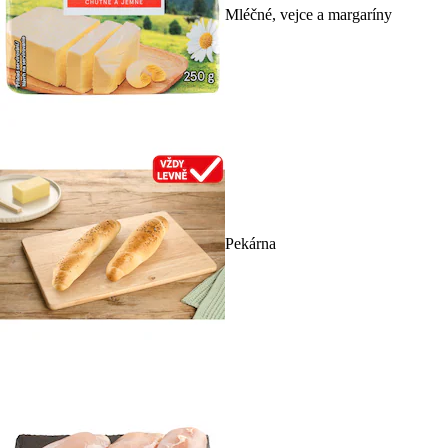
Mléčné, vejce a margaríny
Pekárna