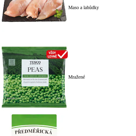
Maso a lahůdky
Mražené