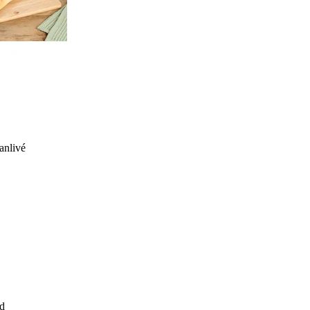
anlivé
d