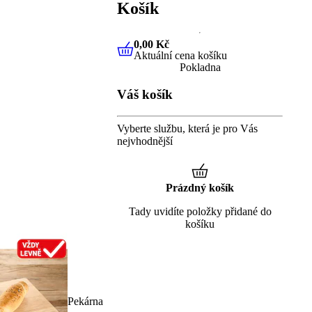
Košík
0,00 Kč
Aktuální cena košíku
0,00 Kč
Aktuální cena košíku
Pokladna
Váš košík
Vyberte službu, která je pro Vás
nejvhodnější
Prázdný košík
Tady uvidíte položky přidané do
košíku
Pekárna