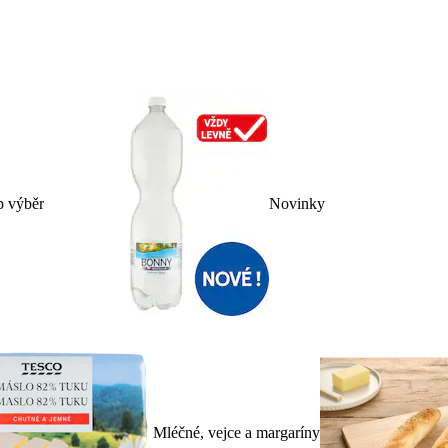
p výběr
Novinky
Mléčné, vejce a margaríny