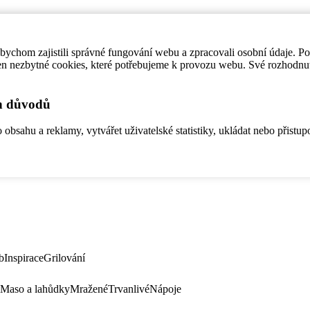
ychom zajistili správné fungování webu a zpracovali osobní údaje. P
en nezbytné cookies, které potřebujeme k provozu webu. Své rozhodnu
ch důvodů
bsahu a reklamy, vytvářet uživatelské statistiky, ukládat nebo přistup
b
Inspirace
Grilování
Maso a lahůdky
Mražené
Trvanlivé
Nápoje