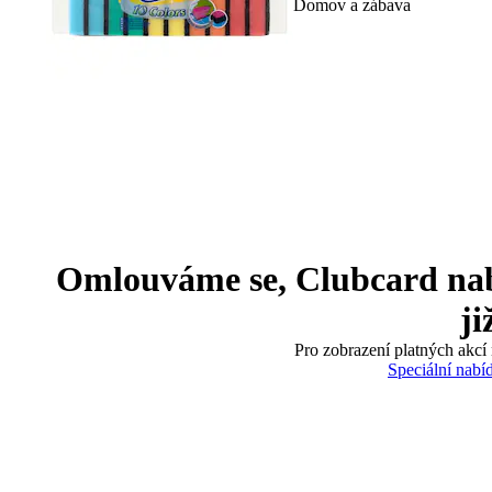
Domov a zábava
Omlouváme se, Clubcard nabíd
ji
Pro zobrazení platných akcí 
Speciální nabí