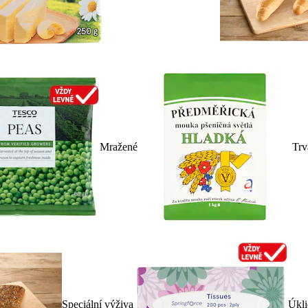
Mražené
Trv
Speciální výživa
Úkli