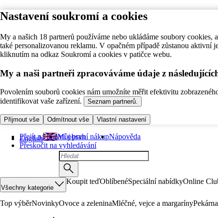
Nastavení soukromí a cookies
My a našich 18 partnerů používáme nebo ukládáme soubory cookies, ab
také personalizovanou reklamu. V opačném případě zůstanou aktivní j
kliknutím na odkaz Soukromí a cookies v patičce webu.
My a naši partneři zpracováváme údaje z následující
Povolením souborů cookies nám umožníte měřit efektivitu zobrazeného o
identifikovat vaše zařízení.
Seznam partnerů.
Přijmout vše
Odmítnout vše
Vlastní nastavení
Přejít na hlavní obsah
Můj první nákup
Nápověda
English
Přeskočit na vyhledávání
Koupit teď
Oblíbené
Speciální nabídky
Online Clu
Všechny kategorie
Top výběr
Novinky
Ovoce a zelenina
Mléčné, vejce a margaríny
Pekárna