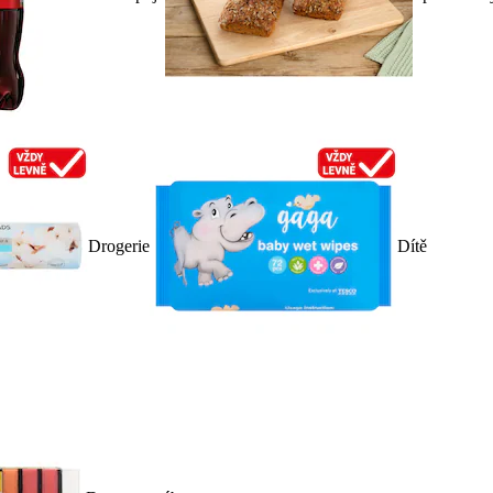
Drogerie
Dítě