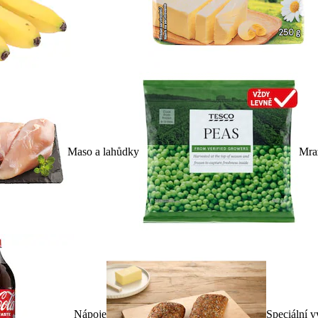
Maso a lahůdky
Mra
Nápoje
Speciální v