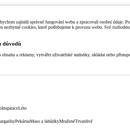
ychom zajistili správné fungování webu a zpracovali osobní údaje. P
en nezbytné cookies, které potřebujeme k provozu webu. Své rozhodnu
ch důvodů
bsahu a reklamy, vytvářet uživatelské statistiky, ukládat nebo přistup
b
Inspirace
Léto
argaríny
Pekárna
Maso a lahůdky
Mražené
Trvanlivé