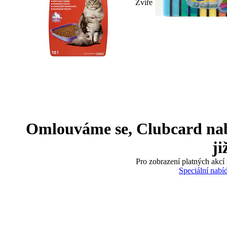
Zvíře
Omlouváme se, Clubcard nabíd
ji
Pro zobrazení platných akcí 
Speciální nabí