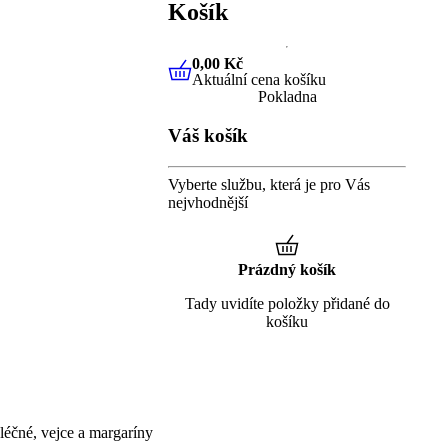
Košík
0,00 Kč
Aktuální cena košíku
0,00 Kč
Aktuální cena košíku
Pokladna
Váš košík
Vyberte službu, která je pro Vás
nejvhodnější
Prázdný košík
Tady uvidíte položky přidané do
košíku
éčné, vejce a margaríny