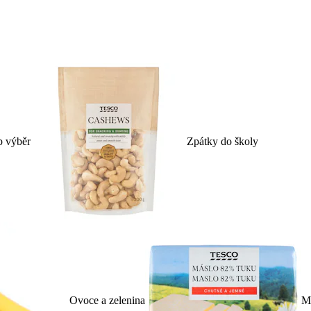
p výběr
Zpátky do školy
Ovoce a zelenina
Ml