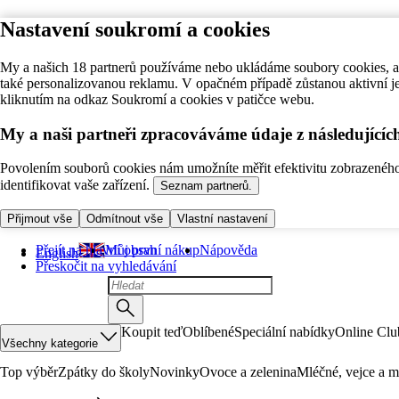
Nastavení soukromí a cookies
My a našich 18 partnerů používáme nebo ukládáme soubory cookies, ab
také personalizovanou reklamu. V opačném případě zůstanou aktivní j
kliknutím na odkaz Soukromí a cookies v patičce webu.
My a naši partneři zpracováváme údaje z následující
Povolením souborů cookies nám umožníte měřit efektivitu zobrazeného o
identifikovat vaše zařízení.
Seznam partnerů.
Přijmout vše
Odmítnout vše
Vlastní nastavení
Přejít na hlavní obsah
Můj první nákup
Nápověda
English
Přeskočit na vyhledávání
Koupit teď
Oblíbené
Speciální nabídky
Online Clu
Všechny kategorie
Top výběr
Zpátky do školy
Novinky
Ovoce a zelenina
Mléčné, vejce a m