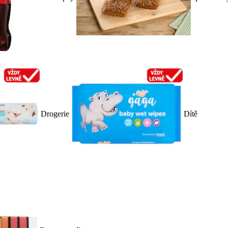
Drogerie
Dítě