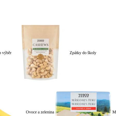
p výběr
Zpátky do školy
Ovoce a zelenina
Ml