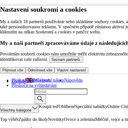
Nastavení soukromí a cookies
My a našich 18 partnerů používáme nebo ukládáme soubory cookies, ab
také personalizovanou reklamu. V opačném případě zůstanou aktivní j
kliknutím na odkaz Soukromí a cookies v patičce webu.
My a naši partneři zpracováváme údaje z následující
Povolením souborů cookies nám umožníte měřit efektivitu zobrazeného o
identifikovat vaše zařízení.
Seznam partnerů.
Přijmout vše
Odmítnout vše
Vlastní nastavení
Přejít na hlavní obsah
Můj první nákup
Nápověda
English
Přeskočit na vyhledávání
Koupit teď
Oblíbené
Speciální nabídky
Online Clu
Všechny kategorie
Top výběr
Zpátky do školy
Novinky
Ovoce a zelenina
Mléčné, vejce a m