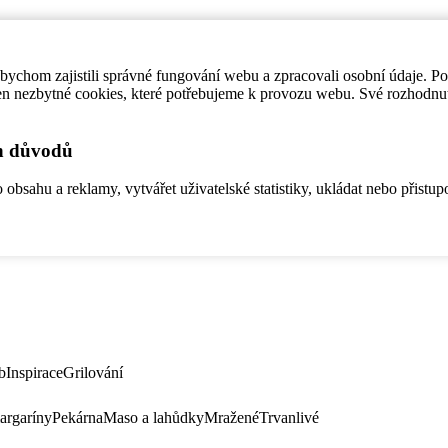
ychom zajistili správné fungování webu a zpracovali osobní údaje. P
en nezbytné cookies, které potřebujeme k provozu webu. Své rozhodnu
ch důvodů
bsahu a reklamy, vytvářet uživatelské statistiky, ukládat nebo přistup
b
Inspirace
Grilování
argaríny
Pekárna
Maso a lahůdky
Mražené
Trvanlivé