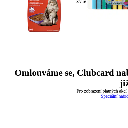
Zvíře
Omlouváme se, Clubcard nabíd
ji
Pro zobrazení platných akcí 
Speciální nabí