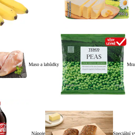
Maso a lahůdky
Mra
Nápoje
Speciální v