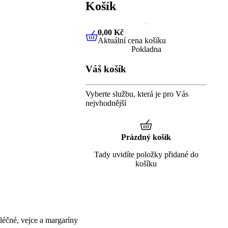
Košík
0,00 Kč
Aktuální cena košíku
0,00 Kč
Aktuální cena košíku
Pokladna
Váš košík
Vyberte službu, která je pro Vás
nejvhodnější
Prázdný košík
Tady uvidíte položky přidané do
košíku
éčné, vejce a margaríny