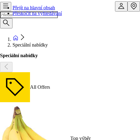
Přejít na hlavní obsah
Přeskočit na vyhledávání
Speciální nabídky
Speciální nabídky
All Offers
Top výběr