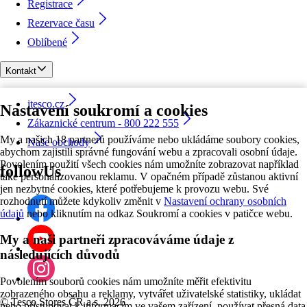
Registrace
Rezervace času
Oblíbené
Kontakt
itesco.cz
Nastavení soukromí a cookies
Zákaznické centrum - 800 222 555
My a našich 18 partnerů používáme nebo ukládáme soubory cookies,
Naše obchody
abychom zajistili správné fungování webu a zpracovali osobní údaje.
Povolením použití všech cookies nám umožníte zobrazovat například
followUs
také personalizovanou reklamu. V opačném případě zůstanou aktivní
jen nezbytné cookies, které potřebujeme k provozu webu. Své
rozhodnutí můžete kdykoliv změnit v
Nastavení ochrany osobních
údajů
nebo kliknutím na odkaz Soukromí a cookies v patičce webu.
My a naši partneři zpracováváme údaje z
následujících důvodů
Povolením souborů cookies nám umožníte měřit efektivitu
zobrazeného obsahu a reklamy, vytvářet uživatelské statistiky, ukládat
©
Tesco Stores ČR a.s. 2026
nebo přistupovat k informacím ve vašem zařízení, používat přesná data