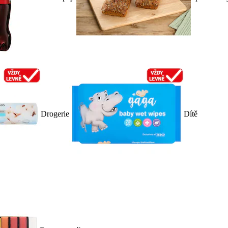
Drogerie
Dítě