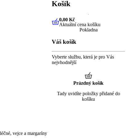
Košík
0,00 Kč
Aktuální cena košíku
0,00 Kč
Aktuální cena košíku
Pokladna
Váš košík
Vyberte službu, která je pro Vás
nejvhodnější
Prázdný košík
Tady uvidíte položky přidané do
košíku
éčné, vejce a margaríny