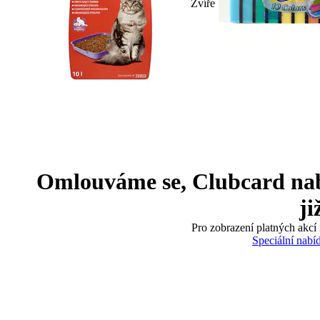
Zvíře
Omlouváme se, Clubcard nabíd
ji
Pro zobrazení platných akcí 
Speciální nabí