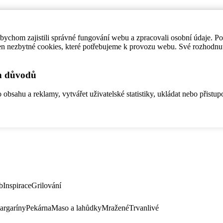
ychom zajistili správné fungování webu a zpracovali osobní údaje. P
en nezbytné cookies, které potřebujeme k provozu webu. Své rozhodnu
ch důvodů
bsahu a reklamy, vytvářet uživatelské statistiky, ukládat nebo přistup
b
Inspirace
Grilování
argaríny
Pekárna
Maso a lahůdky
Mražené
Trvanlivé