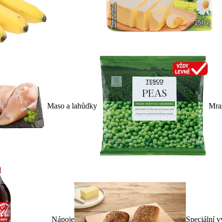
Maso a lahůdky
Mra
Nápoje
Speciální v