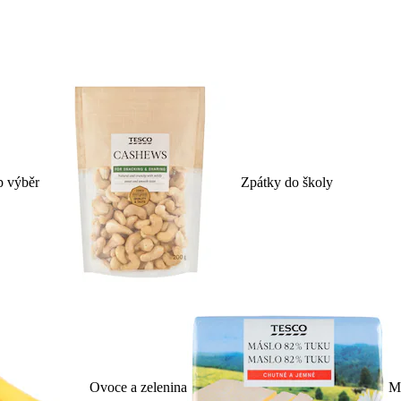
p výběr
Zpátky do školy
Ovoce a zelenina
Ml