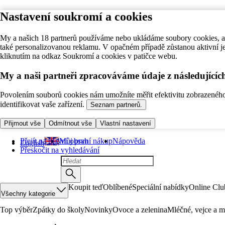
Nastavení soukromí a cookies
My a našich 18 partnerů používáme nebo ukládáme soubory cookies, ab
také personalizovanou reklamu. V opačném případě zůstanou aktivní j
kliknutím na odkaz Soukromí a cookies v patičce webu.
My a naši partneři zpracováváme údaje z následující
Povolením souborů cookies nám umožníte měřit efektivitu zobrazeného o
identifikovat vaše zařízení.
Seznam partnerů.
Přijmout vše
Odmítnout vše
Vlastní nastavení
Přejít na hlavní obsah
Můj první nákup
Nápověda
English
Přeskočit na vyhledávání
Koupit teď
Oblíbené
Speciální nabídky
Online Clu
Všechny kategorie
Top výběr
Zpátky do školy
Novinky
Ovoce a zelenina
Mléčné, vejce a m